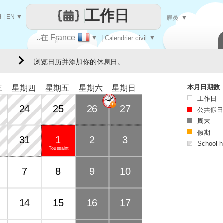
工作日
H
|
EN
▼
雇员
▼
..在 France
▼
| Calendrier civil
▼
让
浏览日历并添加你的休息日。
每一天
本月日期数
三
星期四
星期五
星期六
星期日
工作日
24
25
26
27
公共假日
周末
假期
31
1
2
3
School h
Toussaint
Days of 
7
8
9
10
14
15
16
17