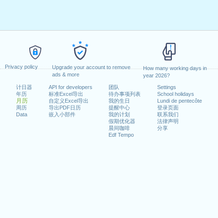
Privacy policy
Upgrade your account to remove
How many working days in
ads & more
year 2026?
计日器
API for developers
团队
Settings
年历
标准Excel导出
待办事项列表
School holidays
月历
自定义Excel导出
我的生日
Lundi de pentecôte
周历
导出PDF日历
提醒中心
登录页面
Data
嵌入小部件
我的计划
联系我们
假期优化器
法律声明
晨间咖啡
分享
Edf Tempo