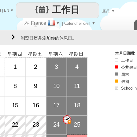
工作日
H
|
EN
▼
雇员
▼
..在 France
▼
| Calendrier civil
▼
让
浏览日历并添加你的休息日。
每一天
本月日期数
三
星期四
星期五
星期六
星期日
工作日
1
2
3
4
公共假日
周末
假期
8
9
10
11
School h
Days of 
15
16
17
18
22
23
24
25