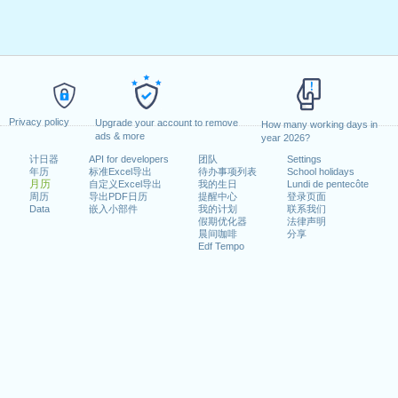
Privacy policy
Upgrade your account to remove
How many working days in
ads & more
year 2026?
计日器
API for developers
团队
Settings
年历
标准Excel导出
待办事项列表
School holidays
月历
自定义Excel导出
我的生日
Lundi de pentecôte
周历
导出PDF日历
提醒中心
登录页面
Data
嵌入小部件
我的计划
联系我们
假期优化器
法律声明
晨间咖啡
分享
Edf Tempo