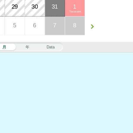
29
30
31
1
Toussaint
5
6
7
8
月
年
Data