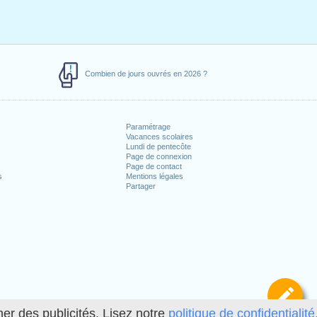
Combien de jours ouvrés en 2026 ?
Paramétrage
Vacances scolaires
Lundi de pentecôte
Page de connexion
Page de contact
s
Mentions légales
Partager
Dé
her des publicités. Lisez notre
politique de confidentialité