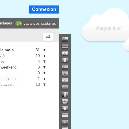
Connexion
églages
vacances scolaires
chaque jour
 le mois
31
▼
vrés
19
▼
iés
4
▼
 week-end
8
▼
0
▼
 scolaires :
1
▼
 classe :
18
▼