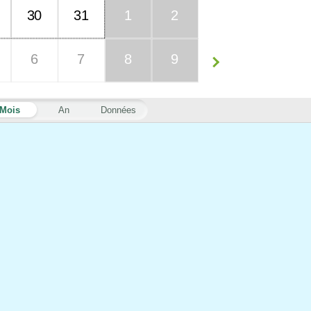
30
31
1
2
6
7
8
9
Mois
An
Données