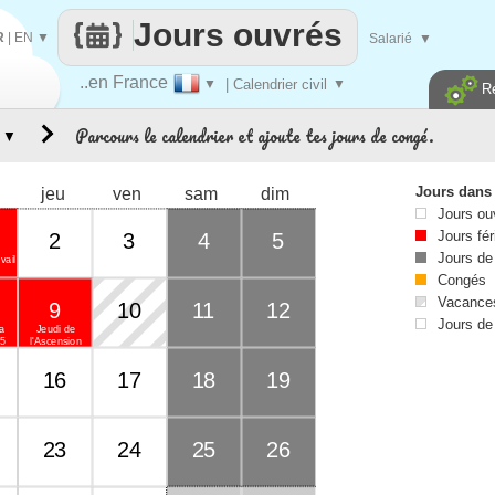
Jours ouvrés
R
|
EN
▼
Salarié
▼
..en France
▼
| Calendrier civil
▼
R
Parcours le calendrier et ajoute tes jours de congé.
▼
Jours dans
jeu
ven
sam
dim
Jours ou
Jours fér
2
3
4
5
Jours de
vail
Congés
Vacances
9
10
11
12
Jours de
la
Jeudi de
45
l'Ascension
16
17
18
19
23
24
25
26