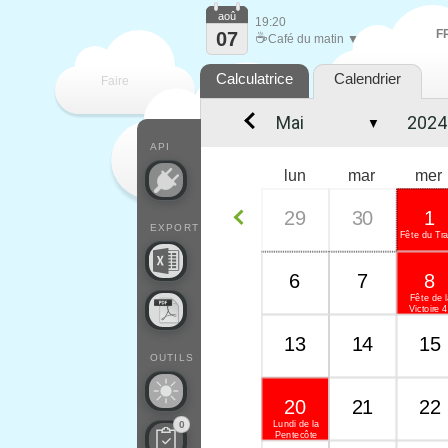
aoû
19:20
F
07
☕
Café du matin ▼
Calculatrice
Calendrier
Faire
▼
que
API
lun
mar
mer
29
30
1
EXPORT
Fête du Tra
6
7
8
Fête de 
Victoire 
13
14
15
OUTILS
20
21
22
Lundi de la
0
Pentecôte