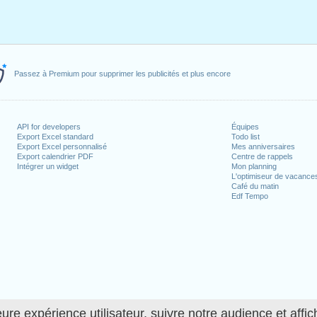
Passez à Premium pour supprimer les publicités et plus encore
API for developers
Équipes
Export Excel standard
Todo list
Export Excel personnalisé
Mes anniversaires
Export calendrier PDF
Centre de rappels
Intégrer un widget
Mon planning
L'optimiseur de vacance
Café du matin
Edf Tempo
ure expérience utilisateur, suivre notre audience et affic