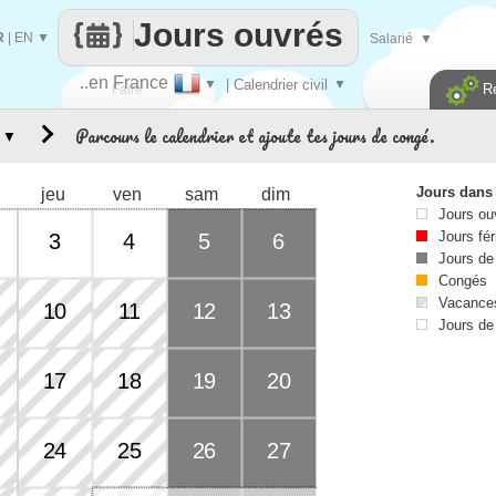
Jours ouvrés
R
|
EN
▼
Salarié
▼
..en France
▼
| Calendrier civil
▼
R
Faire
Parcours le calendrier et ajoute tes jours de congé.
▼
que
Jours dans
jeu
ven
sam
dim
Jours ou
Jours fér
3
4
5
6
Jours de
Congés
Vacances
10
11
12
13
Jours de
17
18
19
20
24
25
26
27