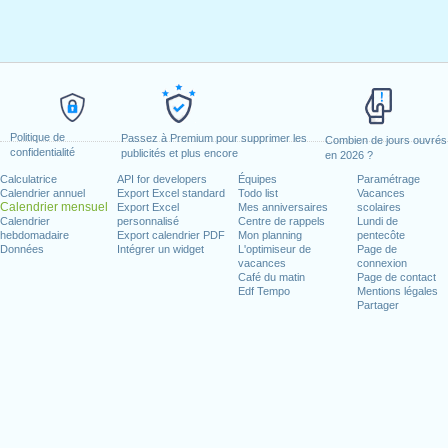
Politique de
Passez à Premium pour supprimer les
Combien de jours ouvrés
confidentialité
publicités et plus encore
en 2026 ?
Calculatrice
API for developers
Équipes
Paramétrage
Calendrier annuel
Export Excel standard
Todo list
Vacances
Calendrier mensuel
Export Excel
Mes anniversaires
scolaires
Calendrier
personnalisé
Centre de rappels
Lundi de
hebdomadaire
Export calendrier PDF
Mon planning
pentecôte
Données
Intégrer un widget
L'optimiseur de
Page de
vacances
connexion
Café du matin
Page de contact
Edf Tempo
Mentions légales
Partager