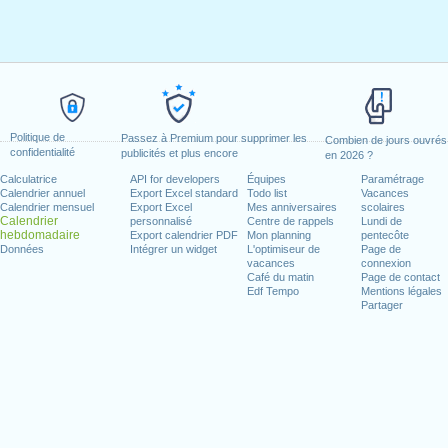
Politique de
Passez à Premium pour supprimer les
Combien de jours ouvrés
confidentialité
publicités et plus encore
en 2026 ?
Calculatrice
API for developers
Équipes
Paramétrage
Calendrier annuel
Export Excel standard
Todo list
Vacances
Calendrier mensuel
Export Excel
Mes anniversaires
scolaires
Calendrier
personnalisé
Centre de rappels
Lundi de
hebdomadaire
Export calendrier PDF
Mon planning
pentecôte
Données
Intégrer un widget
L'optimiseur de
Page de
vacances
connexion
Café du matin
Page de contact
Edf Tempo
Mentions légales
Partager