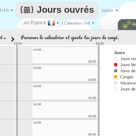
Jours ouvrés
R
|
EN
▼
Salarié
▼
..en France
▼
| Calendrier civil
▼
R
Faire
Parcours le calendrier et ajoute tes jours de congé.
▼
que
13:00
18:00
14:00
Jours
Jours ou
18:00
Jours fér
14:00
Jours de
Congés
18:00
Vacances
14:00
Jours de
18:00
14:00
18:00
14:00
18:00