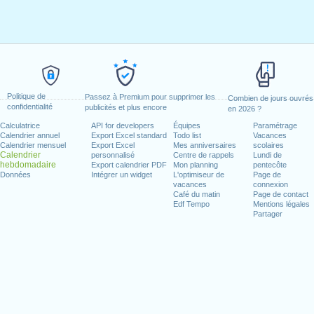
Politique de
Passez à Premium pour supprimer les
Combien de jours ouvrés
confidentialité
publicités et plus encore
en 2026 ?
Calculatrice
API for developers
Équipes
Paramétrage
Calendrier annuel
Export Excel standard
Todo list
Vacances
Calendrier mensuel
Export Excel
Mes anniversaires
scolaires
Calendrier
personnalisé
Centre de rappels
Lundi de
hebdomadaire
Export calendrier PDF
Mon planning
pentecôte
Données
Intégrer un widget
L'optimiseur de
Page de
vacances
connexion
Café du matin
Page de contact
Edf Tempo
Mentions légales
Partager