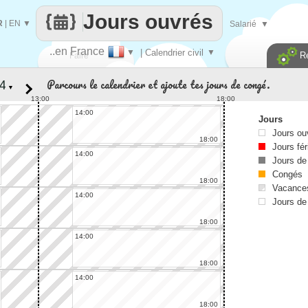
Jours ouvrés
R
|
EN
▼
Salarié
▼
..en France
▼
| Calendrier civil
▼
R
Faire
Parcours le calendrier et ajoute tes jours de congé.
▼
que
13:00
18:00
14:00
Jours
Jours ou
18:00
Jours fér
14:00
Jours de
Congés
18:00
Vacances
14:00
Jours de
18:00
14:00
18:00
14:00
18:00