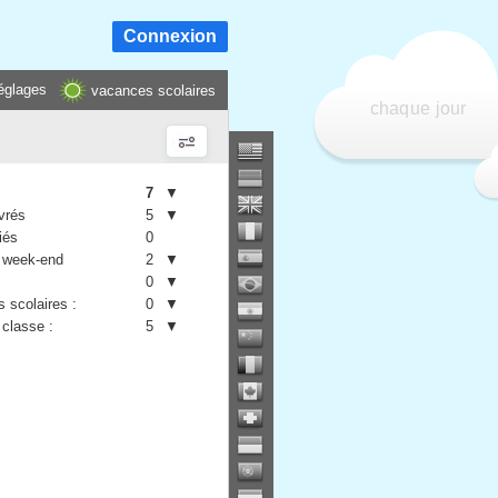
Connexion
églages
vacances scolaires
chaque jour
7
▼
vrés
5
▼
iés
0
 week-end
2
▼
0
▼
 scolaires :
0
▼
 classe :
5
▼