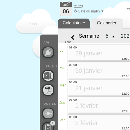
aoû
21:23
F
06
☕
Café du matin ▼
Calculatrice
Calendrier
Faire
Semaine
▼
que
8:00
API
08:00
Lun
29 janvier
12:00
08:00
EXPORT
Mar
30 janvier
12:00
08:00
Mer
31 janvier
12:00
08:00
Jeu
1 février
OUTILS
12:00
08:00
Ven
2 février
0
12:00