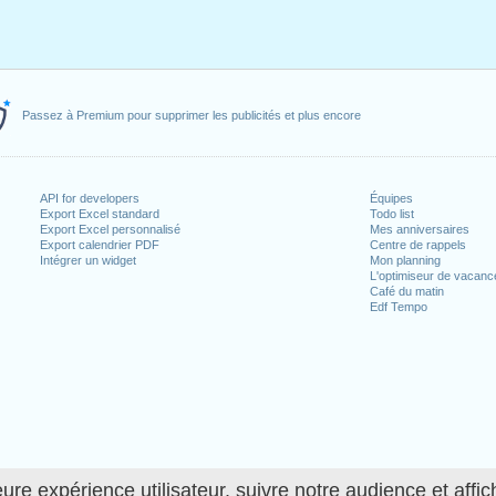
Passez à Premium pour supprimer les publicités et plus encore
API for developers
Équipes
Export Excel standard
Todo list
Export Excel personnalisé
Mes anniversaires
Export calendrier PDF
Centre de rappels
Intégrer un widget
Mon planning
L'optimiseur de vacanc
Café du matin
Edf Tempo
ure expérience utilisateur, suivre notre audience et affic