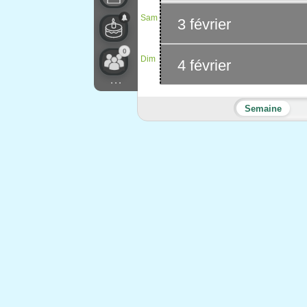
Sam
3 février
0
Dim
4 février
...
Semaine