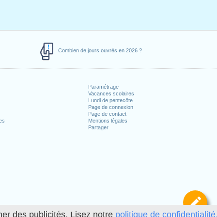
Combien de jours ouvrés en 2026 ?
Paramétrage
Vacances scolaires
Lundi de pentecôte
Page de connexion
Page de contact
es
Mentions légales
Partager
Dé
her des publicités. Lisez notre
politique de confidentialité