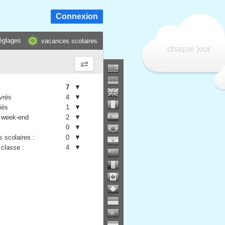
Connexion
églages
vacances scolaires
chaque jour
7
▼
vrés
4
▼
iés
1
▼
 week-end
2
▼
0
▼
 scolaires :
0
▼
 classe :
4
▼