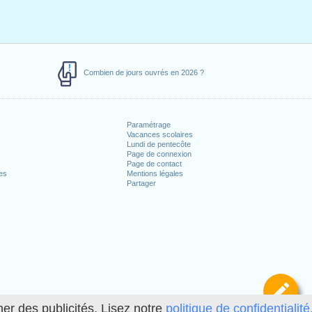
Combien de jours ouvrés en 2026 ?
Paramétrage
Vacances scolaires
Lundi de pentecôte
Page de connexion
Page de contact
es
Mentions légales
Partager
Dé
her des publicités. Lisez notre
politique de confidentialité