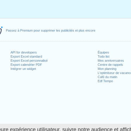
Passez à Premium pour supprimer les publicités et plus encore
API for developers
Équipes
Export Excel standard
Todo list
Export Excel personnalisé
Mes anniversaires
Export calendrier PDF
Centre de rappels
Intégrer un widget
Mon planning
L'optimiseur de vacanc
Café du matin
Edf Tempo
ure expérience utilisateur, suivre notre audience et affic