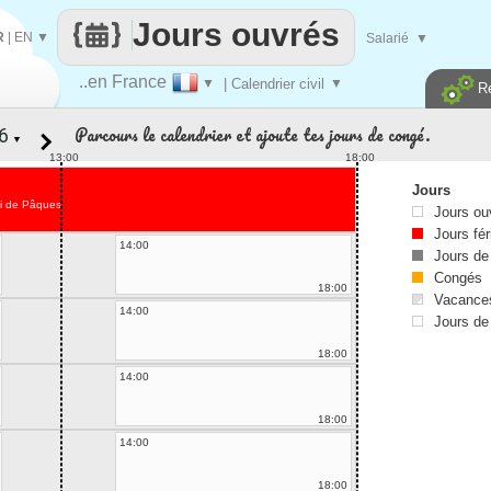
Jours ouvrés
R
|
EN
▼
Salarié
▼
..en France
▼
| Calendrier civil
▼
R
Parcours le calendrier et ajoute tes jours de congé.
▼
13:00
18:00
Jours
i de Pâques
Jours ou
Jours fér
14:00
Jours de
Congés
18:00
Vacances
14:00
Jours de
18:00
14:00
18:00
14:00
18:00