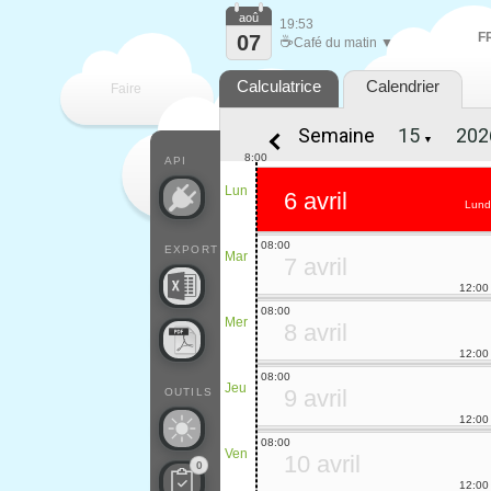
aoû
19:53
F
07
☕
Café du matin ▼
Calculatrice
Calendrier
Faire
Semaine
▼
que
8:00
API
Lun
6 avril
Lund
08:00
EXPORT
Mar
7 avril
12:00
08:00
Mer
8 avril
12:00
08:00
Jeu
9 avril
OUTILS
12:00
08:00
Ven
10 avril
0
12:00