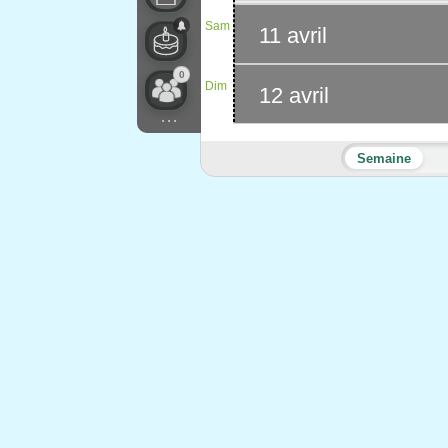
Sam
11 avril
0
Dim
12 avril
...
Semaine