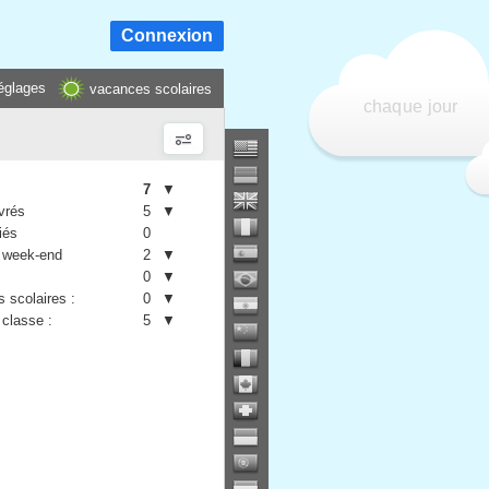
Connexion
églages
vacances scolaires
chaque jour
7
▼
vrés
5
▼
iés
0
 week-end
2
▼
0
▼
 scolaires :
0
▼
 classe :
5
▼