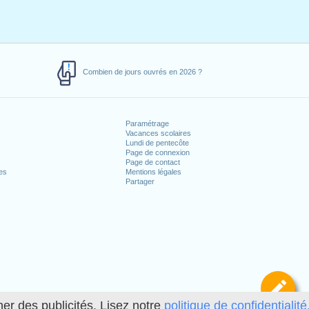
Combien de jours ouvrés en 2026 ?
Paramétrage
Vacances scolaires
Lundi de pentecôte
Page de connexion
Page de contact
es
Mentions légales
Partager
Dé
her des publicités. Lisez notre
politique de confidentialité