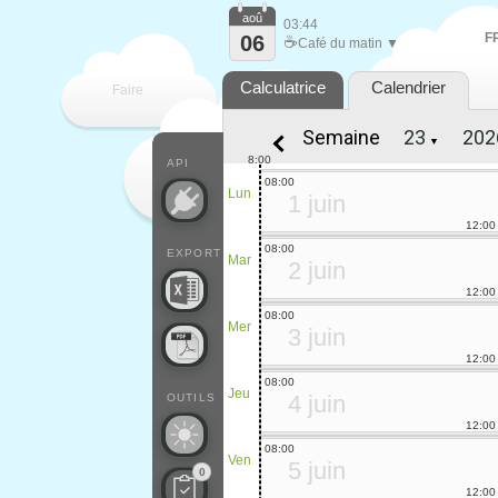
aoû
03:44
F
06
☕
Café du matin ▼
Calculatrice
Calendrier
Faire
Semaine
▼
que
8:00
API
08:00
Lun
1 juin
12:00
08:00
EXPORT
Mar
2 juin
12:00
08:00
Mer
3 juin
12:00
08:00
Jeu
4 juin
OUTILS
12:00
08:00
Ven
5 juin
0
12:00