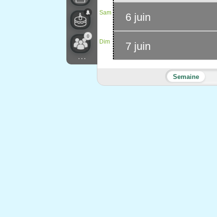
Sam
6 juin
0
Dim
7 juin
...
Semaine