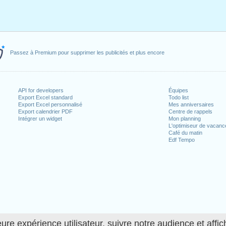
Passez à Premium pour supprimer les publicités et plus encore
API for developers
Équipes
Export Excel standard
Todo list
Export Excel personnalisé
Mes anniversaires
Export calendrier PDF
Centre de rappels
Intégrer un widget
Mon planning
L'optimiseur de vacanc
Café du matin
Edf Tempo
ure expérience utilisateur, suivre notre audience et affic