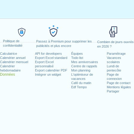
Politique de
Passez à Premium pour supprimer les
Combien de jours ouvrés
confidentialité
publicités et plus encore
en 2026 ?
Calculatrice
API for developers
Équipes
Paramétrage
Calendrier annuel
Export Excel standard
Todo list
Vacances
Calendrier mensuel
Export Excel
Mes anniversaires
scolaires
Calendrier
personnalisé
Centre de rappels
Lundi de
hebdomadaire
Export calendrier PDF
Mon planning
pentecôte
Données
Intégrer un widget
L'optimiseur de
Page de
vacances
connexion
Café du matin
Page de contact
Edf Tempo
Mentions légales
Partager