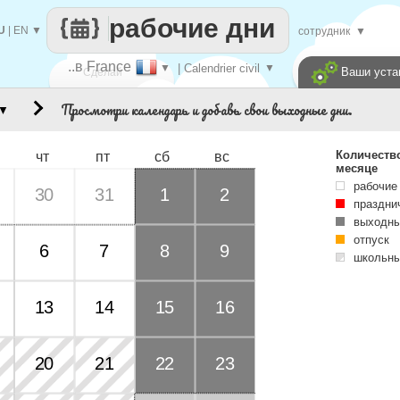
рабочие дни
U
|
EN
▼
сотрудник
▼
..в France
▼
| Calendrier civil
▼
Ваши уста
Сделай
Просмотри календарь и добавь свои выходные дни.
▼
каждый
Количеств
чт
пт
сб
вс
месяце
рабочие
30
31
1
2
праздни
выходны
отпуск
6
7
8
9
школьны
Days of 
13
14
15
16
20
21
22
23