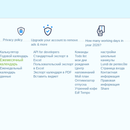
Privacy policy
Upgrade your account to remove
How many working days in
ads & more
year 2026?
Калькулятор
API for developers
Команды
настройки
Годовой календарь
Стандартный экспорт в
Todo list
школьные
Ежемесячный
Excel
мои дни
каникулы
календарь
Пользовательский экспорт
рождения
Lundi de pentecôte
Еженедельный
в Excel
Центр
Страница входа
календарь
Экспорт календаря в PDF
напоминаний
Контактная
данные
Вставить виджет
Мой план
информация
Оптимизатор
Правовая
отпуска
информация
Утренний кофе
Share
Edf Tempo