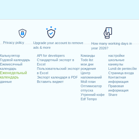
Privacy policy
Upgrade your account to remove
How many working days in
ads & more
year 2026?
Калькулятор
API for developers
Команды
настройки
Годовой календарь
Стандартный экспорт в
Todo list
школьные
Ежемесячный
Excel
мои дни
каникулы
календарь
Пользовательский экспорт
рождения
Lundi de pentecôte
Еженедельный
в Excel
Центр
Страница входа
календарь
Экспорт календаря в PDF
напоминаний
Контактная
данные
Вставить виджет
Мой план
информация
Оптимизатор
Правовая
отпуска
информация
Утренний кофе
Share
Edf Tempo