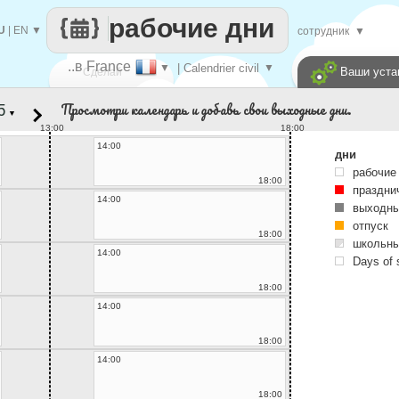
рабочие дни
U
|
EN
▼
сотрудник
▼
..в France
▼
| Calendrier civil
▼
Ваши уста
Сделай
Просмотри календарь и добавь свои выходные дни.
▼
каждый
13:00
18:00
14:00
дни
рабочие
18:00
праздни
14:00
выходны
отпуск
18:00
школьны
14:00
Days of 
18:00
14:00
18:00
14:00
18:00