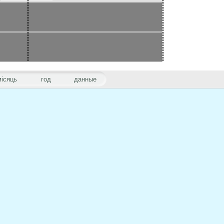
місяць
год
данные