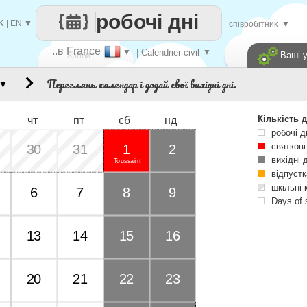
робочі дні
K
|
EN
▼
співробітник
▼
..в France
▼
| Calendrier civil
▼
Ваші 
Зроби
Переглянь календар і додай свої вихідні дні.
▼
кожен
Кількість д
чт
пт
сб
нд
робочі д
святкові
30
31
1
2
вихідні 
Toussaint
відпустк
шкільні 
6
7
8
9
Days of 
13
14
15
16
20
21
22
23