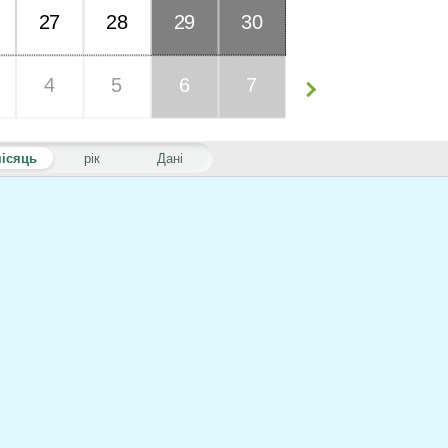
27
28
29
30
4
5
6
7
ісяць
рік
Дані