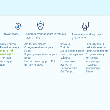
Privacy policy
Upgrade your account to remove
How many working days in
ads & more
year 2026?
Калькулятор
API for developers
Команди
налаштування
Річний календар
Стандартний експорт в
Todo list
шкільні канікули
Місячний
Excel
мої дні народження
Lundi de pentecôte
календар
Користувацький експорт в
Центр нагадувань
Сторінка входу
Тижневий
Excel
Мій план
Контактна
календар
Експорт календаря в PDF
Оптимізатор
інформація
Дані
Вставити віджет
відпустки
Правова
Ранкова кава
інформація
Edf Tempo
Share