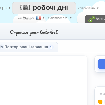
робочі дні
K
|
EN
▼
співробітник
▼
..в France
▼
| Calendrier civil
▼
Ваші 
Зроби
Organize your todo list
кожен
↻
Повторювані завдання
1
#Cat