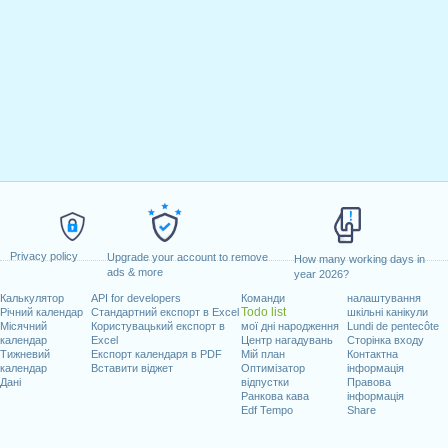
Privacy policy
Upgrade your account to remove
How many working days in
ads & more
year 2026?
Калькулятор
API for developers
Команди
налаштування
Todo list
Річний календар
Стандартний експорт в Excel
шкільні канікули
Місячний
Користувацький експорт в
мої дні народження
Lundi de pentecôte
календар
Excel
Центр нагадувань
Сторінка входу
Тижневий
Експорт календаря в PDF
Мій план
Контактна
календар
Вставити віджет
Оптимізатор
інформація
Дані
відпустки
Правова
Ранкова кава
інформація
Edf Tempo
Share