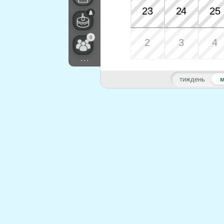
23
24
25
0
2
3
4
...
тиждень
м