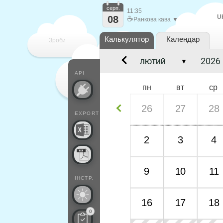
серп.
11:35
U
08
☕
Ранкова кава ▼
Калькулятор
Календар
Зроби
▼
кожен
API
пн
вт
ср
26
27
28
EXPORT
2
3
4
9
10
11
ІНСТР.
16
17
18
0