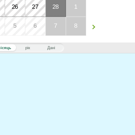
26
27
28
1
5
6
7
8
ісяць
рік
Дані