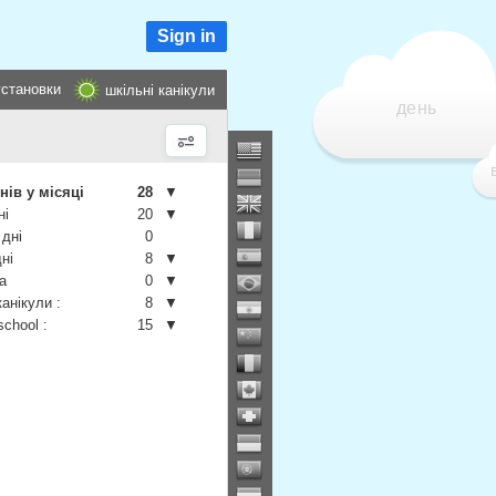
Sign in
установки
шкільні канікули
день
нів у місяці
28
▼
ні
20
▼
 дні
0
дні
8
▼
а
0
▼
канікули :
8
▼
school :
15
▼