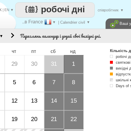
робочі дні
K
|
EN
▼
співробітник
▼
..в France
▼
| Calendrier civil
▼
Ваші 
Переглянь календар і додай свої вихідні дні.
▼
Кількість д
чт
пт
сб
нд
робочі д
святкові
29
30
31
1
вихідні 
відпустк
шкільні 
5
6
7
8
Days of 
12
13
14
15
19
20
21
22