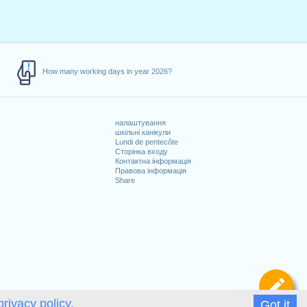
How many working days in year 2026?
налаштування
шкільні канікули
Lundi de pentecôte
Сторінка входу
Контактна інформація
Правова інформація
Share
Ви
privacy policy.
Got it