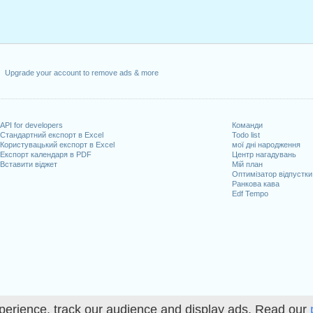
Upgrade your account to remove ads & more
API for developers
Команди
Стандартний експорт в Excel
Todo list
Користувацький експорт в Excel
мої дні народження
Експорт календаря в PDF
Центр нагадувань
Вставити віджет
Мій план
Оптимізатор відпустки
Ранкова кава
Edf Tempo
perience, track our audience and display ads. Read our