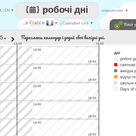
робочі дні
K
|
EN
▼
співробітник
▼
..в France
▼
| Calendrier civil
▼
Ваші 
Зроби
Переглянь календар і додай свої вихідні дні.
▼
кожен
13:00
18:00
14:00
дні
робочі д
18:00
святкові
14:00
вихідні 
відпустк
18:00
шкільні 
14:00
Days of 
18:00
14:00
18:00
14:00
18:00