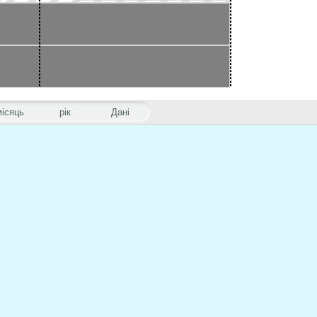
місяць
рік
Дані