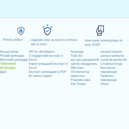
Privacy policy
Upgrade your account to remove
How many working days in
ads & more
year 2026?
Калькулятор
API for developers
Команди
налаштування
Річний календар
Стандартний експорт в
Todo list
шкільні канікули
Місячний календар
Excel
мої дні народження
Lundi de pentecôte
Тижневий
Користувацький експорт в
Центр нагадувань
Сторінка входу
календар
Excel
Мій план
Контактна
Дані
Експорт календаря в PDF
Оптимізатор
інформація
Вставити віджет
відпустки
Правова
Ранкова кава
інформація
Edf Tempo
Share