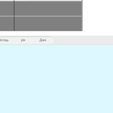
місяць
рік
Дані