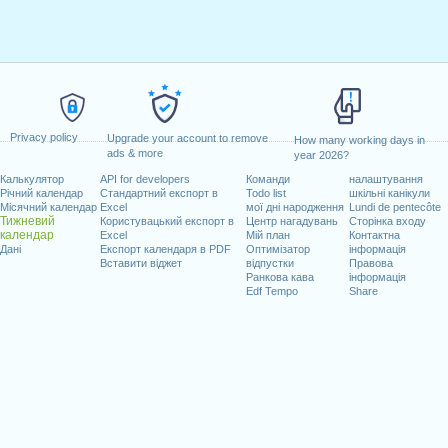
Privacy policy
Upgrade your account to remove
How many working days in
ads & more
year 2026?
Калькулятор
API for developers
Команди
налаштування
Річний календар
Стандартний експорт в
Todo list
шкільні канікули
Місячний календар
Excel
мої дні народження
Lundi de pentecôte
Тижневий
Користувацький експорт в
Центр нагадувань
Сторінка входу
календар
Excel
Мій план
Контактна
Дані
Експорт календаря в PDF
Оптимізатор
інформація
Вставити віджет
відпустки
Правова
Ранкова кава
інформація
Edf Tempo
Share