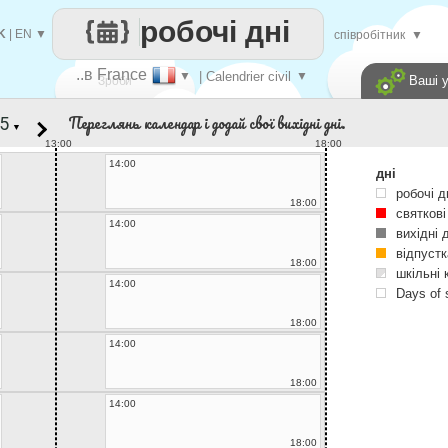
робочі дні
K
|
EN
▼
співробітник
▼
..в France
▼
| Calendrier civil
▼
Ваші 
Зроби
Переглянь календар і додай свої вихідні дні.
▼
кожен
13:00
18:00
14:00
дні
робочі д
18:00
святкові
14:00
вихідні 
відпустк
18:00
шкільні 
14:00
Days of 
18:00
14:00
18:00
14:00
18:00