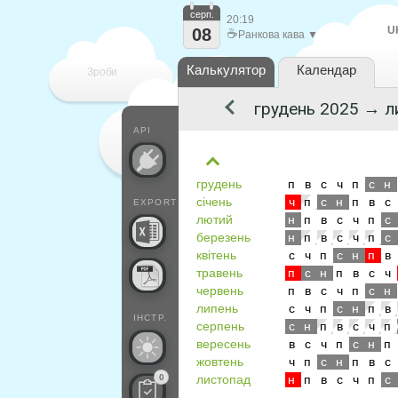
серп.
20:19
U
08
☕
Ранкова кава ▼
Калькулятор
Календар
Зроби
кожен
API
грудень
п
в
с
ч
п
с
н
січень
ч
п
с
н
п
в
с
EXPORT
лютий
н
п
в
с
ч
п
с
березень
н
п
в
с
ч
п
с
квітень
с
ч
п
с
н
п
в
травень
п
с
н
п
в
с
ч
червень
п
в
с
ч
п
с
н
липень
с
ч
п
с
н
п
в
ІНСТР.
серпень
с
н
п
в
с
ч
п
вересень
в
с
ч
п
с
н
п
жовтень
ч
п
с
н
п
в
с
0
листопад
н
п
в
с
ч
п
с