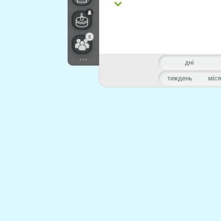
0
...
дні
тиждень
міс