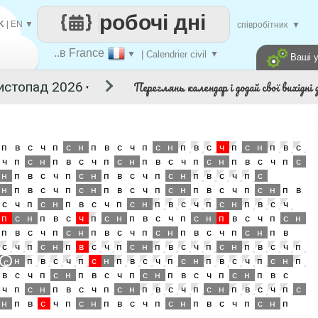
робочі дні
K
|
EN
▼
співробітник
▼
..в France
▼
| Calendrier civil
▼
Ваші 
Переглянь календар і додай свої вихідні д
▼
п
в
с
ч
п
с
н
п
в
с
ч
п
с
н
п
в
с
ч
п
с
н
п
в
с
ч
п
с
н
п
в
с
ч
п
с
н
п
в
с
ч
п
с
н
п
в
с
ч
п
с
н
п
в
с
ч
п
с
н
п
в
с
ч
п
с
н
п
в
с
ч
п
с
н
п
в
с
ч
п
с
н
п
в
с
ч
п
с
н
п
в
с
ч
п
с
н
п
в
с
ч
п
с
н
п
в
с
ч
п
с
н
п
в
с
ч
п
с
н
п
в
с
ч
п
с
н
п
в
с
ч
п
с
н
п
в
с
ч
п
с
н
п
в
с
ч
п
с
н
п
в
с
ч
п
с
н
п
в
с
ч
п
с
н
п
в
с
ч
п
с
н
п
в
с
ч
п
с
н
п
в
с
ч
п
с
н
п
в
с
ч
п
с
н
п
в
с
ч
п
н
п
в
с
ч
п
с
н
п
в
с
ч
п
с
н
п
в
с
ч
п
с
н
п
с
в
с
ч
п
с
н
п
в
с
ч
п
с
н
п
в
с
ч
п
с
н
п
в
с
ч
п
с
н
п
в
с
ч
п
с
н
п
в
с
ч
п
с
н
п
в
с
ч
п
с
н
п
в
с
ч
п
с
н
п
в
с
ч
п
с
н
п
в
с
ч
п
с
н
п