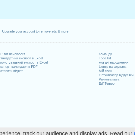
Upgrade your account to remove ads & more
PI for developers
Команди
тандартний експорт в Excel
Todo list
ористувацький експорт в Excel
мої дні народження
кспорт календаря в PDF
Центр нагадувань
ставити віджет
Мій план
Оптимізатор відпустки
Ранкова кава
Edf Tempo
perience, track our audience and display ads. Read our