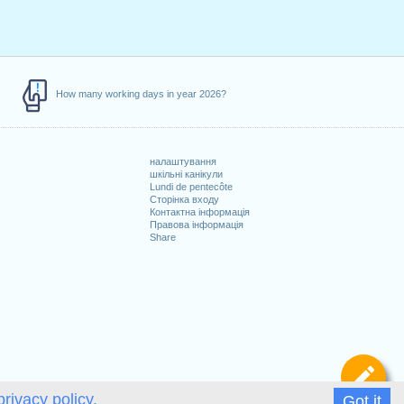
How many working days in year 2026?
налаштування
шкільні канікули
Lundi de pentecôte
Сторінка входу
Контактна інформація
Правова інформація
Share
Ви
privacy policy.
Got it