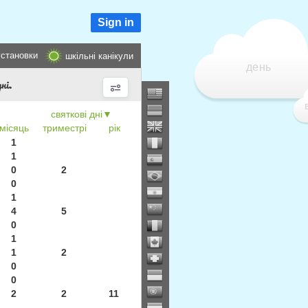
Sign in
установки
шкільні канікули
день
ні.
▼
місяць
триместрі
рік
1
1
0
2
0
1
4
5
0
1
1
2
0
0
2
2
11