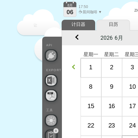
8月
17:50
Z
06
☕
晨间咖啡 ▼
计日器
日历
让
每一天
API
星期一
星期二
星期
1
2
3
EXPORT
8
9
10
15
16
17
工具
22
23
24
0