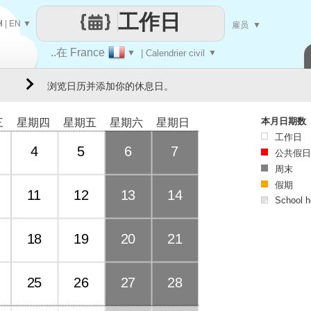
工作日
H
|
EN
▼
雇员
▼
..在 France
▼
| Calendrier civil
▼
浏览日历并添加你的休息日。
本月日期数
三
星期四
星期五
星期六
星期日
工作日
4
5
6
7
公共假日
周末
假期
11
12
13
14
School h
Days of 
18
19
20
21
25
26
27
28