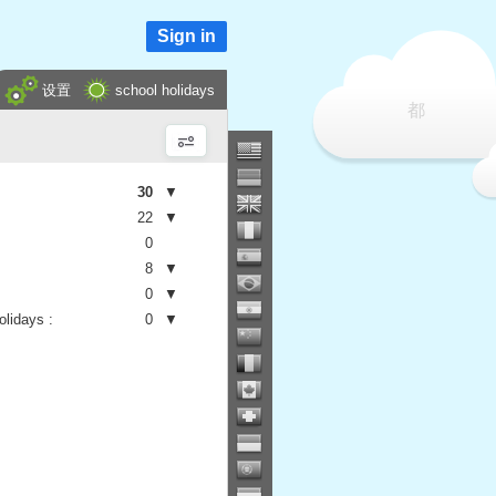
Sign in
设置
school holidays
都
30
▼
22
▼
0
8
▼
0
▼
olidays :
0
▼
school :
22
▼