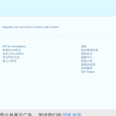
Upgrade your account to remove ads & more
API for developers
团队
标准Excel导出
待办事项列表
自定义Excel导出
我的生日
导出PDF日历
提醒中心
嵌入小部件
我的计划
假期优化器
晨间咖啡
Edf Tempo
的受众并展示广告。 阅读我们的
隐私政策。