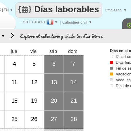
Días laborables
S
|
EN
▼
Empleado
▼
..en Francia
▼
| Calendrier civil
▼
Explora el calendario y añade tus días libres.
▼
Días en el 
jue
vie
sáb
dom
Días lab
Días fer
4
5
6
7
Fin de 
Vacacio
Vaca. es
11
12
13
14
Días de 
18
19
20
21
25
26
27
28