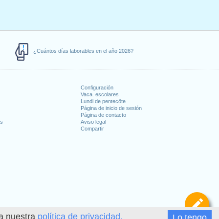
¿Cuántos días laborables en el año 2026?
Configuración
Vaca. escolares
Lundi de pentecôte
Página de inicio de sesión
Página de contacto
es
Aviso legal
Compartir
De
ea nuestra
política de privacidad.
Lo tengo