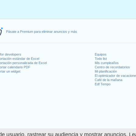
Pásate a Premium para eliminar anuncios y más
for developers
Equipos
ortación estándar de Excel
Todo list
ortación personalizada de Excel
Mis cumpleaños
ortar calendario PDF
Centro de recordatorios
rtar un widget
Mi planificación
El optimizador de vacacion
Café de la mañana
Edf Tempo
e usuario, rastrear su audiencia y mostrar anuncios. L