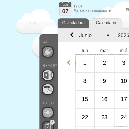
ago
19:04
E
07
☕
Café de la mañana ▼
Calculadora
Calendario
Haz
▼
que
API
lun
mar
mié
1
2
3
EXPORT
8
9
10
15
16
17
ÚTILES
22
23
24
0