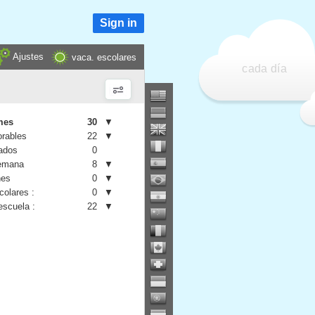
Sign in
Ajustes
vaca. escolares
cada día
mes
30
▼
orables
22
▼
iados
0
semana
8
▼
nes
0
▼
colares :
0
▼
escuela :
22
▼