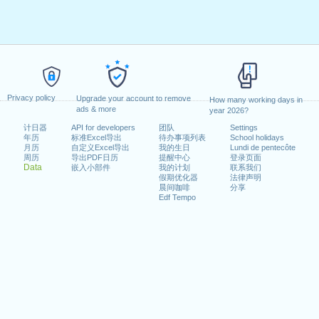
Privacy policy
Upgrade your account to remove
How many working days in
ads & more
year 2026?
计日器
API for developers
团队
Settings
年历
标准Excel导出
待办事项列表
School holidays
月历
自定义Excel导出
我的生日
Lundi de pentecôte
周历
导出PDF日历
提醒中心
登录页面
Data
嵌入小部件
我的计划
联系我们
假期优化器
法律声明
晨间咖啡
分享
Edf Tempo