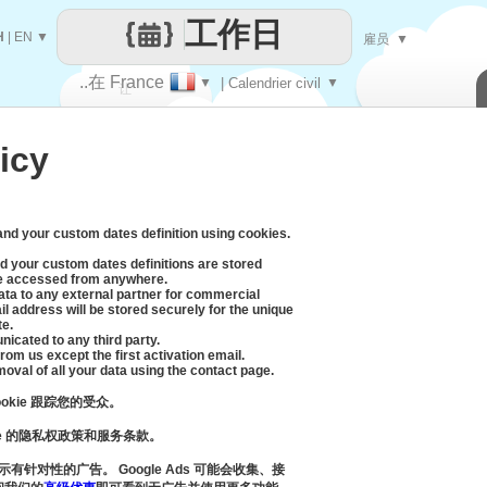
工作日
H
|
EN
▼
雇员
▼
..在 France
▼
| Calendrier civil
▼
让
icy
每一天
 and your custom dates definition using cookies.
d your custom dates definitions are stored
be accessed from anywhere.
data to any external partner for commercial
l address will be stored securely for the unique
te.
icated to any third party.
rom us except the first activation email.
moval of all your data using the contact page.
cookie 跟踪您的受众。
gle 的隐私权政策和服务条款。
示有针对性的广告。 Google Ads 可能会收集、接