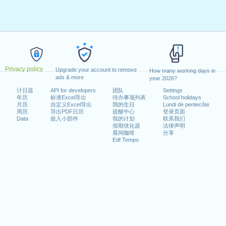
Privacy policy
Upgrade your account to remove
How many working days in
ads & more
year 2026?
计日器
API for developers
团队
Settings
年历
标准Excel导出
待办事项列表
School holidays
月历
自定义Excel导出
我的生日
Lundi de pentecôte
周历
导出PDF日历
提醒中心
登录页面
Data
嵌入小部件
我的计划
联系我们
假期优化器
法律声明
晨间咖啡
分享
Edf Tempo