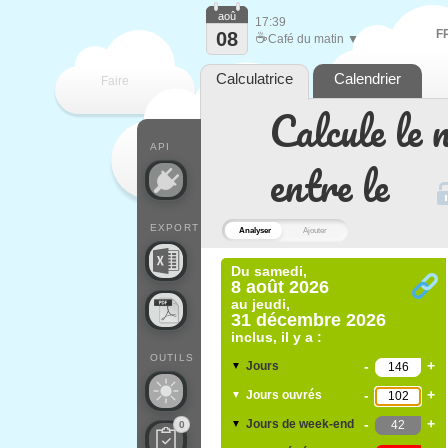
aoû
17:39
F
08
☕
Café du matin ▼
Calculatrice
Calendrier
Faire
Calcule le 
que
API
entre le
EXPORT
Analyser
Ajouter
Du
samedi,
8 août 2026
au
jeudi,
31 décembre 2026
inclus, il y a :
OUTILS
-
+
Jours
▼
-
+
Jours ouvrés
▼
-
+
Jours de week-end
▼
0