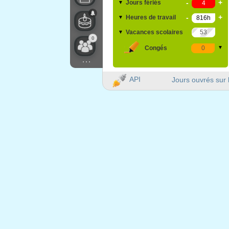
-
+
Jours fériés
▼
-
+
Heures de travail
▼
Vacances scolaires
▼
0
Congés
▼
...
API
Jours ouvrés sur 