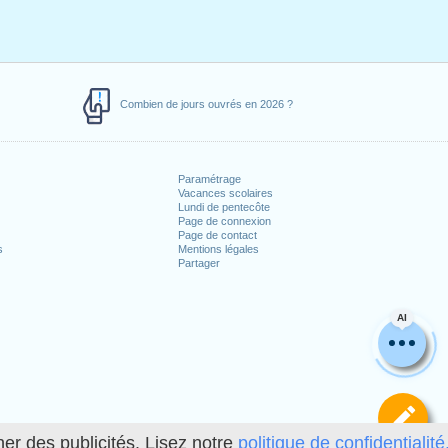
Combien de jours ouvrés en 2026 ?
Paramétrage
Vacances scolaires
Lundi de pentecôte
Page de connexion
Page de contact
s
Mentions légales
Partager
AI
Dé
her des publicités. Lisez notre
politique de confidentialité