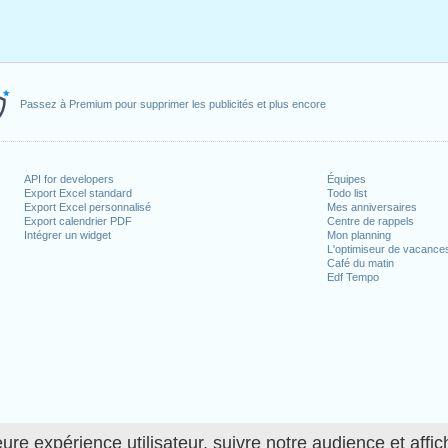
Passez à Premium pour supprimer les publicités et plus encore
API for developers
Équipes
Export Excel standard
Todo list
Export Excel personnalisé
Mes anniversaires
Export calendrier PDF
Centre de rappels
Intégrer un widget
Mon planning
L'optimiseur de vacance
Café du matin
Edf Tempo
ure expérience utilisateur, suivre notre audience et affic