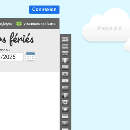
Connexion
églages
vacances scolaires
chaque jour
s fériés
ine 53