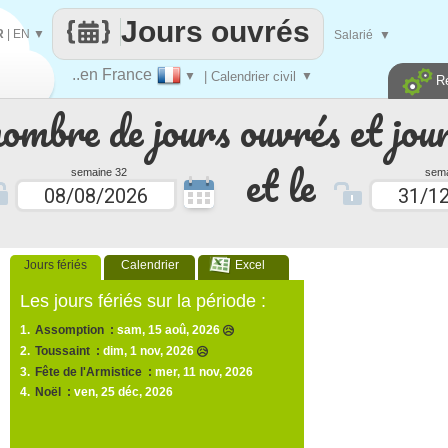
Jours ouvrés
R
|
EN
▼
Salarié
▼
..en France
▼
| Calendrier civil
▼
R
nombre de jours ouvrés et jour
et le
semaine 32
sema
Jours fériés
Calendrier
Excel
Les jours fériés sur la période :
1.
Assomption :
sam, 15 aoû, 2026
😥
2.
Toussaint :
dim, 1 nov, 2026
😥
3.
Fête de l'Armistice :
mer, 11 nov, 2026
4.
Noël :
ven, 25 déc, 2026