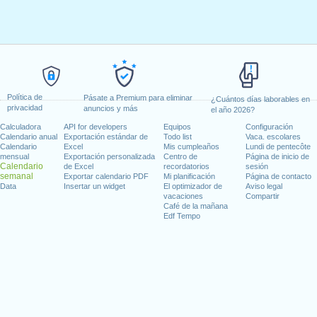
Política de
Pásate a Premium para eliminar
¿Cuántos días laborables en
privacidad
anuncios y más
el año 2026?
Calculadora
API for developers
Equipos
Configuración
Calendario anual
Exportación estándar de
Todo list
Vaca. escolares
Calendario
Excel
Mis cumpleaños
Lundi de pentecôte
mensual
Exportación personalizada
Centro de
Página de inicio de
Calendario
de Excel
recordatorios
sesión
semanal
Exportar calendario PDF
Mi planificación
Página de contacto
Data
Insertar un widget
El optimizador de
Aviso legal
vacaciones
Compartir
Café de la mañana
Edf Tempo