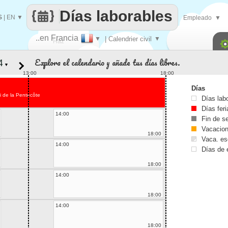
Días laborables
S
|
EN
▼
Empleado
▼
..en Francia
▼
| Calendrier civil
▼
Haz
Explora el calendario y añade tus días libres.
▼
que
13:00
18:00
Días
i de la Pentecôte
Días lab
Días fer
14:00
Fin de 
Vacacio
18:00
Vaca. es
14:00
Días de 
18:00
14:00
18:00
14:00
18:00