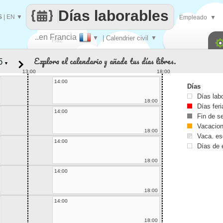
Días laborables
S
|
EN
▼
Empleado
▼
..en Francia
▼
| Calendrier civil
▼
Haz
Explora el calendario y añade tus días libres.
▼
que
13:00
18:00
14:00
Días
Días lab
18:00
Días fer
14:00
Fin de 
Vacacio
18:00
Vaca. es
14:00
Días de 
18:00
14:00
18:00
14:00
18:00