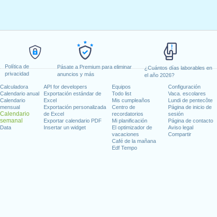
Política de
Pásate a Premium para eliminar
¿Cuántos días laborables en
privacidad
anuncios y más
el año 2026?
Calculadora
API for developers
Equipos
Configuración
Calendario anual
Exportación estándar de
Todo list
Vaca. escolares
Calendario
Excel
Mis cumpleaños
Lundi de pentecôte
mensual
Exportación personalizada
Centro de
Página de inicio de
Calendario
de Excel
recordatorios
sesión
semanal
Exportar calendario PDF
Mi planificación
Página de contacto
Data
Insertar un widget
El optimizador de
Aviso legal
vacaciones
Compartir
Café de la mañana
Edf Tempo