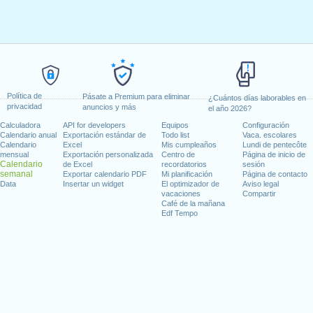
Política de
Pásate a Premium para eliminar
¿Cuántos días laborables en
privacidad
anuncios y más
el año 2026?
Calculadora
API for developers
Equipos
Configuración
Calendario anual
Exportación estándar de
Todo list
Vaca. escolares
Calendario
Excel
Mis cumpleaños
Lundi de pentecôte
mensual
Exportación personalizada
Centro de
Página de inicio de
Calendario
de Excel
recordatorios
sesión
semanal
Exportar calendario PDF
Mi planificación
Página de contacto
Data
Insertar un widget
El optimizador de
Aviso legal
vacaciones
Compartir
Café de la mañana
Edf Tempo