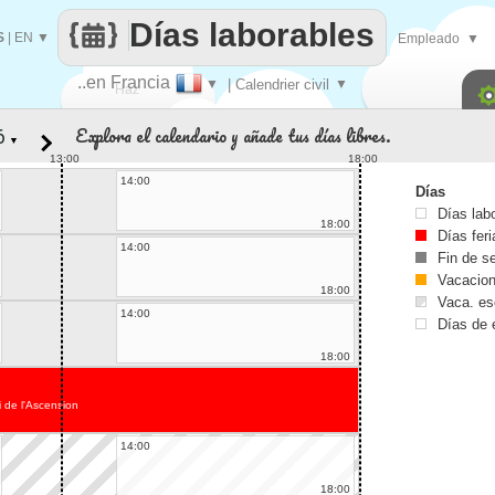
Días laborables
S
|
EN
▼
Empleado
▼
..en Francia
▼
| Calendrier civil
▼
Haz
Explora el calendario y añade tus días libres.
▼
que
13:00
18:00
14:00
Días
Días lab
18:00
Días fer
14:00
Fin de 
Vacacio
18:00
Vaca. es
14:00
Días de 
18:00
 de l'Ascension
14:00
18:00