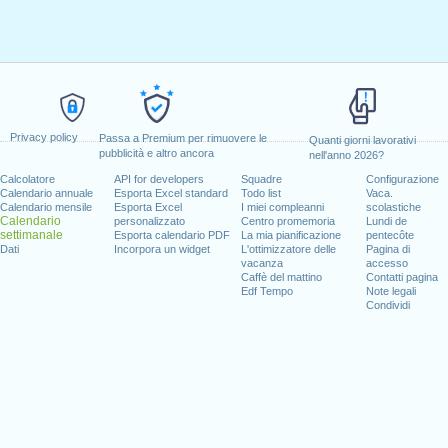
Privacy policy
Passa a Premium per rimuovere le
Quanti giorni lavorativi
pubblicità e altro ancora
nell'anno 2026?
Calcolatore
API for developers
Squadre
Configurazione
Calendario annuale
Esporta Excel standard
Todo list
Vaca.
Calendario mensile
Esporta Excel
I miei compleanni
scolastiche
Calendario
personalizzato
Centro promemoria
Lundi de
settimanale
Esporta calendario PDF
La mia pianificazione
pentecôte
Dati
Incorpora un widget
L'ottimizzatore delle
Pagina di
vacanza
accesso
Caffè del mattino
Contatti pagina
Edf Tempo
Note legali
Condividi