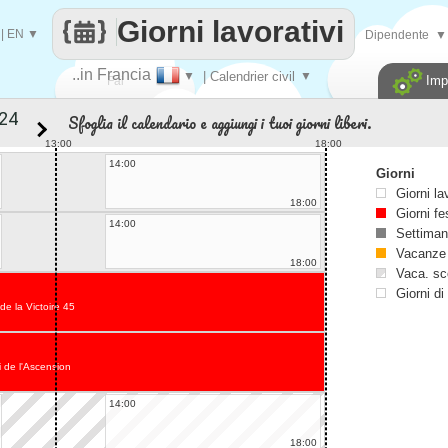
Giorni lavorativi
|
EN
▼
Dipendente
▼
..in Francia
▼
| Calendrier civil
▼
Imp
Fai
Sfoglia il calendario e aggiungi i tuoi giorni liberi.
contare
13:00
18:00
14:00
Giorni
Giorni la
18:00
Giorni fe
14:00
Settiman
Vacanze
18:00
Vaca. sc
Giorni di
de la Victoire 45
 de l'Ascension
14:00
18:00