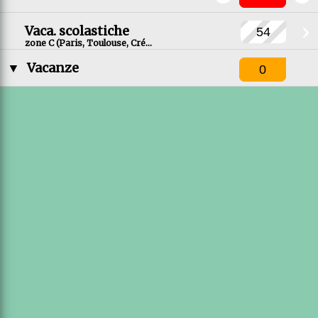
›
Vaca. scolastiche
zone C (Paris, Toulouse, Créteil, Montpellier, Versailles)
▼
Vacanze