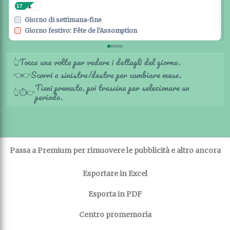
31
17
Giorno di settimana-fine
Giorno festivo: Fête de l'Assomption
Tocca una volta per vedere i dettagli del giorno.
👆
Scorri a sinistra/destra per cambiare mese.
👈
👉
Tieni premuto, poi trascina per selezionare un
👆
⏱️
👉
periodo.
Passa a Premium per rimuovere le pubblicità e altro ancora
Esportare in Excel
Esporta in PDF
Centro promemoria