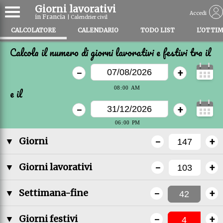
Giorni lavorativi
Accedi
in Francia
| Calendrier civil
CALCOLATORE
CALENDARIO
TODO LIST
L'OTTI
Calcola il numero di giorni lavorativi e festivi tra il
-
+
e il
-
+
-
+
▼
Giorni
-
+
▼
Giorni lavorativi
-
+
▼
Settimana-fine
-
+
▼
Giorni festivi