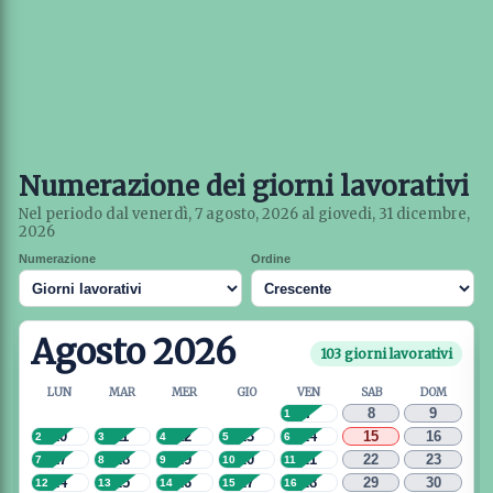
Numerazione dei giorni lavorativi
Nel periodo dal venerdì, 7 agosto, 2026 al giovedi, 31 dicembre,
2026
Numerazione
Ordine
Agosto 2026
103 giorni lavorativi
LUN
MAR
MER
GIO
VEN
SAB
DOM
7
8
9
1
10
11
12
13
14
15
16
2
3
4
5
6
17
18
19
20
21
22
23
7
8
9
10
11
24
25
26
27
28
29
30
12
13
14
15
16