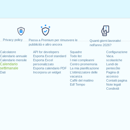
Privacy policy
Passa a Premium per rimuovere le
Quanti giorni lavorativi
pubblicità e altro ancora
nell'anno 2026?
Calcolatore
API for developers
Squadre
Configurazione
Calendario annuale
Esporta Excel standard
Todo list
Vaca.
Calendario mensile
Esporta Excel
I miei compleanni
scolastiche
Calendario
personalizzato
Centro promemoria
Lundi de
settimanale
Esporta calendario PDF
La mia pianificazione
pentecôte
Dati
Incorpora un widget
L'ottimizzatore delle
Pagina di
vacanza
accesso
Caffè del mattino
Contatti pagina
Edf Tempo
Note legali
Condividi