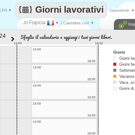
Giorni lavorativi
|
EN
▼
Dipendente
▼
..in Francia
▼
| Calendrier civil
▼
Imp
Fai
Sfoglia il calendario e aggiungi i tuoi giorni liberi.
contare
13:00
18:00
14:00
Giorni
Giorni la
18:00
Giorni fe
14:00
Settiman
Vacanze
18:00
Vaca. sc
14:00
Giorni di
18:00
14:00
18:00
14:00
18:00