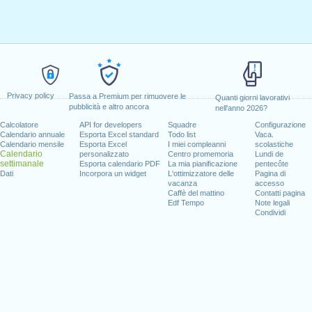
Privacy policy
Passa a Premium per rimuovere le
Quanti giorni lavorativi
pubblicità e altro ancora
nell'anno 2026?
Calcolatore
API for developers
Squadre
Configurazione
Calendario annuale
Esporta Excel standard
Todo list
Vaca.
Calendario mensile
Esporta Excel
I miei compleanni
scolastiche
Calendario
personalizzato
Centro promemoria
Lundi de
settimanale
Esporta calendario PDF
La mia pianificazione
pentecôte
Dati
Incorpora un widget
L'ottimizzatore delle
Pagina di
vacanza
accesso
Caffè del mattino
Contatti pagina
Edf Tempo
Note legali
Condividi