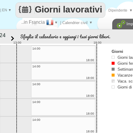
Giorni lavorativi
|
EN
▼
Dipendente
▼
..in Francia
▼
| Calendrier civil
▼
Imp
Fai
Sfoglia il calendario e aggiungi i tuoi giorni liberi.
contare
13:00
18:00
14:00
Giorni
Giorni la
18:00
Giorni fe
14:00
Settiman
Vacanze
18:00
Vaca. sc
14:00
Giorni di
18:00
14:00
18:00
14:00
18:00