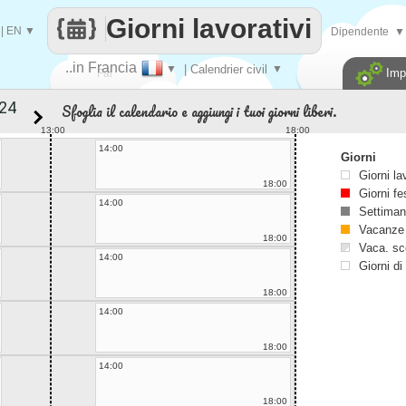
Giorni lavorativi
|
EN
▼
Dipendente
▼
..in Francia
▼
| Calendrier civil
▼
Imp
Fai
Sfoglia il calendario e aggiungi i tuoi giorni liberi.
contare
13:00
18:00
14:00
Giorni
Giorni la
18:00
Giorni fe
14:00
Settiman
Vacanze
18:00
Vaca. sc
14:00
Giorni di
18:00
14:00
18:00
14:00
18:00