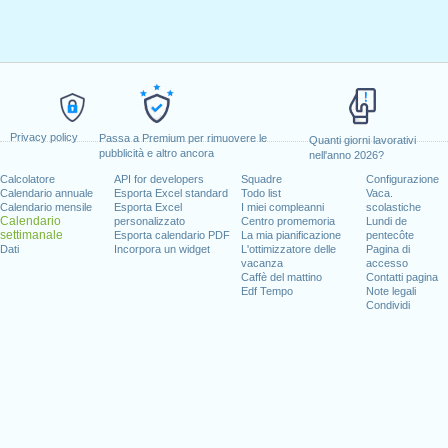
Privacy policy
Passa a Premium per rimuovere le
Quanti giorni lavorativi
pubblicità e altro ancora
nell'anno 2026?
Calcolatore
API for developers
Squadre
Configurazione
Calendario annuale
Esporta Excel standard
Todo list
Vaca.
Calendario mensile
Esporta Excel
I miei compleanni
scolastiche
Calendario
personalizzato
Centro promemoria
Lundi de
settimanale
Esporta calendario PDF
La mia pianificazione
pentecôte
Dati
Incorpora un widget
L'ottimizzatore delle
Pagina di
vacanza
accesso
Caffè del mattino
Contatti pagina
Edf Tempo
Note legali
Condividi