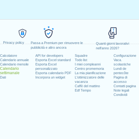
Privacy policy
Passa a Premium per rimuovere le
Quanti giorni lavorativi
pubblicità e altro ancora
nell'anno 2026?
Calcolatore
API for developers
Squadre
Configurazione
Calendario annuale
Esporta Excel standard
Todo list
Vaca.
Calendario mensile
Esporta Excel
I miei compleanni
scolastiche
Calendario
personalizzato
Centro promemoria
Lundi de
settimanale
Esporta calendario PDF
La mia pianificazione
pentecôte
Dati
Incorpora un widget
L'ottimizzatore delle
Pagina di
vacanza
accesso
Caffè del mattino
Contatti pagina
Edf Tempo
Note legali
Condividi