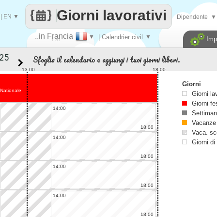
Giorni lavorativi
|
EN
▼
Dipendente
▼
..in Francia
▼
| Calendrier civil
▼
Imp
Fai
Sfoglia il calendario e aggiungi i tuoi giorni liberi.
contare
13:00
18:00
Giorni
 Nationale
Giorni la
Giorni fe
14:00
Settiman
Vacanze
18:00
Vaca. sc
14:00
Giorni di
18:00
14:00
18:00
14:00
18:00