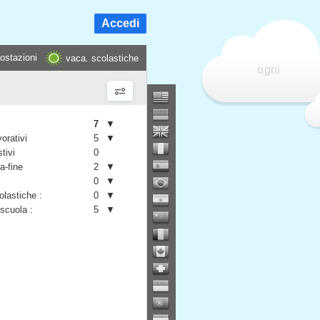
Accedi
ostazioni
vaca. scolastiche
ogni
7
▼
vorativi
5
▼
stivi
0
a-fine
2
▼
0
▼
olastiche :
0
▼
 scuola :
5
▼