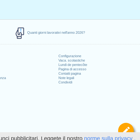
Quanti giorni lavorativi nell'anno 2026?
Configurazione
Vaca. scolastiche
Lundi de pentecôte
Pagina di accesso
Contatti pagina
anza
Note legali
Condividi
Def
unci pubblicitari. Leggete il nostro
norme sulla privacy .