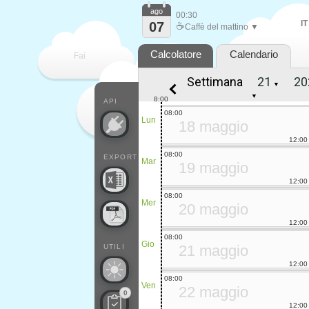
ago
00:30
IT
07
☕
Caffè del mattino ▼
Calcolatore
Calendario
Fai
Settimana
▼
contare
▼
8:00
API
08:00
Lun
18 maggio
12:00
08:00
EXPORT
Mar
19 maggio
12:00
08:00
Mer
20 maggio
12:00
08:00
Gio
21 maggio
UTILI
12:00
08:00
Ven
22 maggio
0
12:00