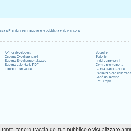
ssa a Premium per rimuovere le pubblicità e altro ancora
API for developers
Squadre
Esporta Excel standard
Todo list
Esporta Excel personalizzato
I miei compleanni
Esporta calendario PDF
Centro promemoria
Incorpora un widget
La mia pianificazione
L'ottimizzatore delle vac
Caffè del mattino
Edf Tempo
utente, tenere traccia del tuo pubblico e visualizzare ann