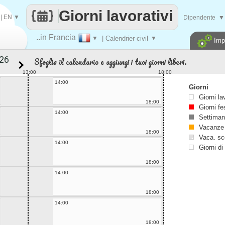
Giorni lavorativi
|
EN
▼
Dipendente
▼
..in Francia
▼
| Calendrier civil
▼
Imp
Sfoglia il calendario e aggiungi i tuoi giorni liberi.
13:00
18:00
14:00
Giorni
Giorni la
18:00
Giorni fe
14:00
Settiman
Vacanze
18:00
Vaca. sc
14:00
Giorni di
18:00
14:00
18:00
14:00
18:00