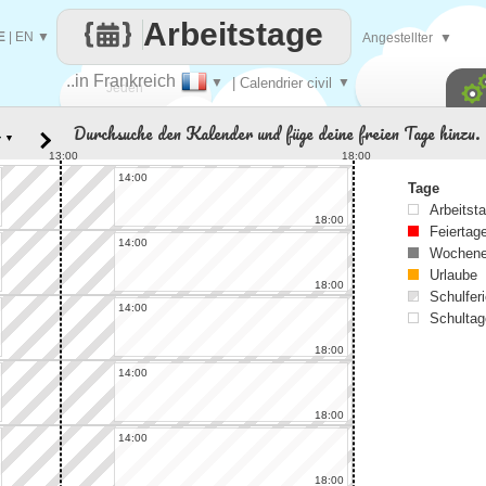
Arbeitstage
E
|
EN
▼
Angestellter
▼
..in Frankreich
▼
| Calendrier civil
▼
Jeden
Durchsuche den Kalender und füge deine freien Tage hinzu.
▼
Tag
13:00
18:00
14:00
Tage
Arbeitst
18:00
Feiertag
14:00
Wochene
Urlaube
18:00
Schulferi
14:00
Schultag
18:00
14:00
18:00
14:00
18:00