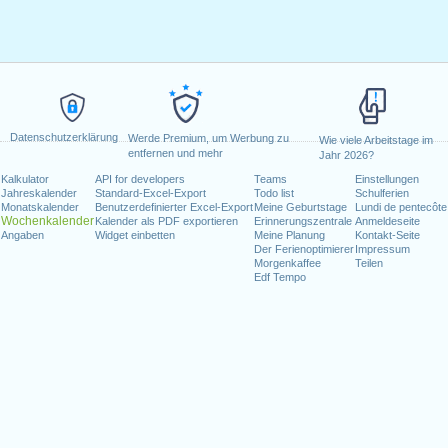
Datenschutzerklärung
Werde Premium, um Werbung zu
Wie viele Arbeitstage im
entfernen und mehr
Jahr 2026?
Kalkulator
API for developers
Teams
Einstellungen
Jahreskalender
Standard-Excel-Export
Todo list
Schulferien
Monatskalender
Benutzerdefinierter Excel-Export
Meine Geburtstage
Lundi de pentecôte
Wochenkalender
Kalender als PDF exportieren
Erinnerungszentrale
Anmeldeseite
Angaben
Widget einbetten
Meine Planung
Kontakt-Seite
Der Ferienoptimierer
Impressum
Morgenkaffee
Teilen
Edf Tempo