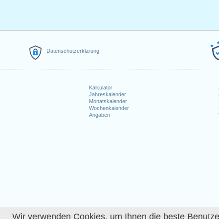
Freitag
21/08/2026
08:00
Samstag
22/08/2026
Datenschutzerklärung
Sonntag
23/08/2026
Montag
24/08/2026
vac
Kalkulator
Jahreskalender
Monatskalender
Dienstag
25/08/2026
08:00
Wochenkalender
Angaben
Mittwoch
26/08/2026
08:00
Donnerstag
27/08/2026
08:00
Freitag
28/08/2026
08:00
Samstag
29/08/2026
Sonntag
30/08/2026
Wir verwenden Cookies, um Ihnen die beste Benutzerer