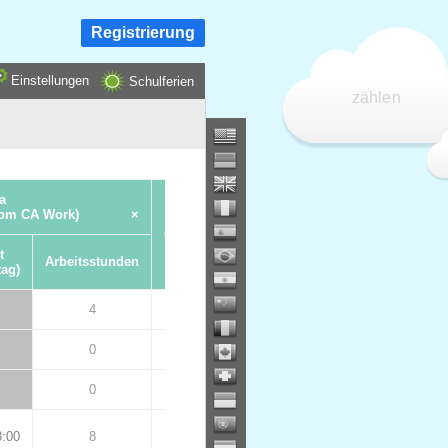
Registrierung
Einstellungen
Schulferien
zählen
a
com CA Work)
×
Gesamt
t
Arbeitsstunden
tag)
4
12
0
0
0
0
8:00
8
8