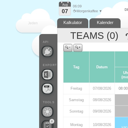
Aug
06:09
D
07
☕
Morgenkaffee ▼
Kalkulator
Kalender
Jeden
TEAMS (
0
)
Tag
API
🔍−
🔍+
EXPORT
Tag
Datum
Uh
(mo
Freitag
07/08/2026
08:00
Samstag
08/08/2026
TOOLS
Sonntag
09/08/2026
0
Montag
10/08/2026
vac