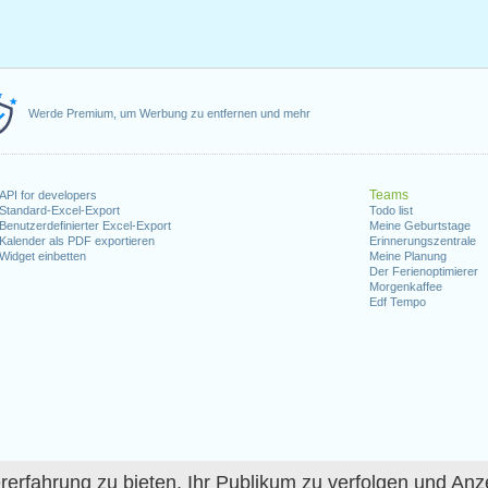
 - 12:00
14:00 - 18:00
8
08:00 - 12:00
0
Werde Premium, um Werbung zu entfernen und mehr
0
0
08:00 - 12:00
14:00 - 1
ations
vacations
Teams
API for developers
Standard-Excel-Export
Todo list
 - 12:00
Benutzerdefinierter Excel-Export
14:00 - 18:00
8
08:00 - 12:00
Meine Geburtstage
14:00 - 1
Kalender als PDF exportieren
Erinnerungszentrale
Widget einbetten
Meine Planung
Der Ferienoptimierer
 - 12:00
14:00 - 18:00
8
holidays
holiday
Morgenkaffee
Edf Tempo
 - 12:00
14:00 - 18:00
8
08:00 - 12:00
14:00 - 1
 - 12:00
14:00 - 18:00
8
08:00 - 12:00
0
0
fahrung zu bieten, Ihr Publikum zu verfolgen und Anze