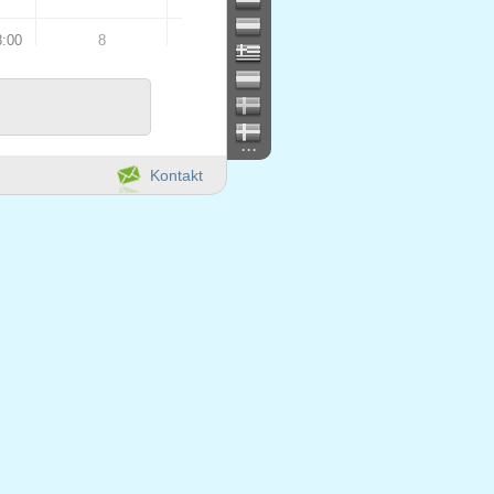
8:00
8
16
0
8
s
...
8:00
8
16
Kontakt
4
12
0
0
0
0
8:00
8
8
8:00
8
16
0
8
s
8:00
8
16