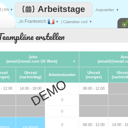
Arbeitstage
E
|
EN
▼
Angestellter
▼
..in Frankreich
▼
| Calendrier civil
▼
Teampläne erstellen
John
Ann
(email@email.com US Work)
×
(email2@email.
rzeit
Uhrzeit
Uhrzeit
Uhrzei
Arbeitsstunden
rgen)
(nachmittag)
(morgen)
(nachmit
DEMO
 - 12:00
14:00 - 18:00
8
08:00 - 12:00
0
0
0
08:00 - 12:00
14:00 - 1
ations
vacations