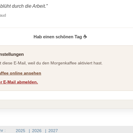
lüht durch die Arbeit.”
baud
Hab einen schönen Tag ☕
instellungen
t diese E-Mail, weil du den Morgenkaffee aktiviert hast.
ffee online ansehen
r E-Mail abmelden.
hr :
2025
|
2026
|
2027