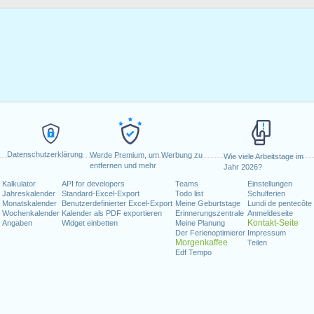
Datenschutzerklärung
Werde Premium, um Werbung zu
Wie viele Arbeitstage im
entfernen und mehr
Jahr 2026?
Kalkulator
API for developers
Teams
Einstellungen
Jahreskalender
Standard-Excel-Export
Todo list
Schulferien
Monatskalender
Benutzerdefinierter Excel-Export
Meine Geburtstage
Lundi de pentecôte
Wochenkalender
Kalender als PDF exportieren
Erinnerungszentrale
Anmeldeseite
Kontakt-Seite
Angaben
Widget einbetten
Meine Planung
Der Ferienoptimierer
Impressum
Morgenkaffee
Teilen
Edf Tempo