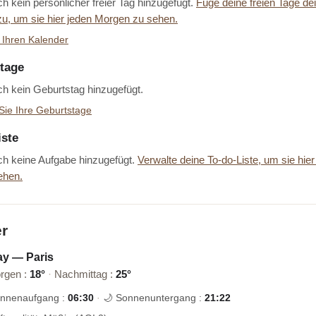
h kein persönlicher freier Tag hinzugefügt.
Füge deine freien Tage d
zu, um sie hier jeden Morgen zu sehen.
 Ihren Kalender
tage
h kein Geburtstag hinzugefügt.
Sie Ihre Geburtstage
iste
h keine Aufgabe hinzugefügt.
Verwalte deine To-do-Liste, um sie hier
ehen.
er
y — Paris
rgen :
18°
·
Nachmittag :
25°
onnenaufgang :
06:30
·
🌙 Sonnenuntergang :
21:22