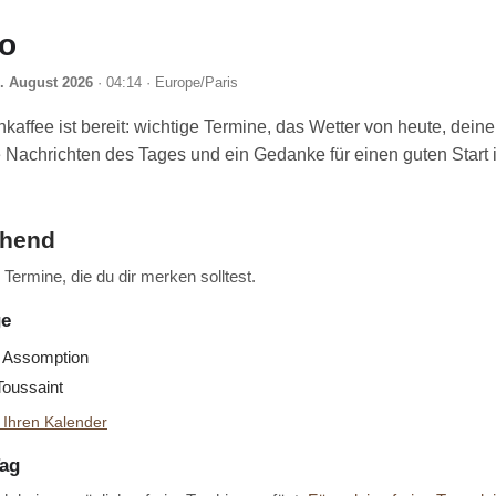
lo
. August 2026
· 04:14 · Europe/Paris
affee ist bereit: wichtige Termine, das Wetter von heute, deine
ie Nachrichten des Tages und ein Gedanke für einen guten Start 
ehend
Termine, die du dir merken solltest.
ge
Assomption
oussaint
 Ihren Kalender
Tag