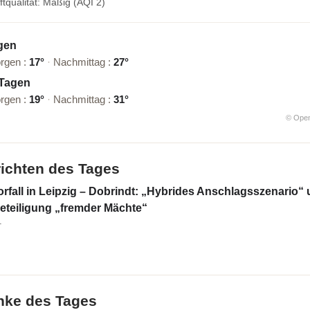
ftqualität: Mäßig (AQI 2)
gen
rgen :
17°
·
Nachmittag :
27°
 Tagen
rgen :
19°
·
Nachmittag :
31°
© Ope
richten des Tages
rfall in Leipzig – Dobrindt: „Hybrides Anschlagsszenario“
eteiligung „fremder Mächte“
T
nke des Tages