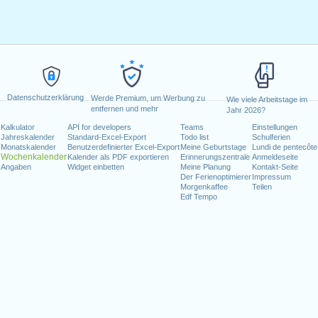
Datenschutzerklärung
Werde Premium, um Werbung zu
Wie viele Arbeitstage im
entfernen und mehr
Jahr 2026?
Kalkulator
API for developers
Teams
Einstellungen
Jahreskalender
Standard-Excel-Export
Todo list
Schulferien
Monatskalender
Benutzerdefinierter Excel-Export
Meine Geburtstage
Lundi de pentecôte
Wochenkalender
Kalender als PDF exportieren
Erinnerungszentrale
Anmeldeseite
Angaben
Widget einbetten
Meine Planung
Kontakt-Seite
Der Ferienoptimierer
Impressum
Morgenkaffee
Teilen
Edf Tempo