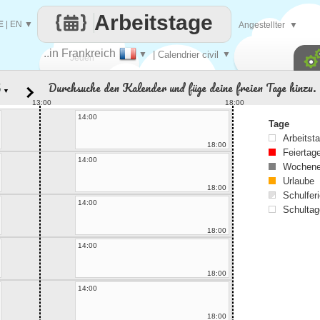
Arbeitstage
E
|
EN
▼
Angestellter
▼
..in Frankreich
▼
| Calendrier civil
▼
Jeden
Durchsuche den Kalender und füge deine freien Tage hinzu.
▼
Tag
13:00
18:00
14:00
Tage
Arbeitst
18:00
Feiertag
14:00
Wochene
Urlaube
18:00
Schulferi
14:00
Schultag
18:00
14:00
18:00
14:00
18:00