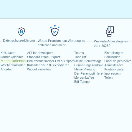
Datenschutzerklärung
Werde Premium, um Werbung zu
Wie viele Arbeitstage im
entfernen und mehr
Jahr 2026?
Kalkulator
API for developers
Teams
Einstellungen
Jahreskalender
Standard-Excel-Export
Todo list
Schulferien
Monatskalender
Benutzerdefinierter Excel-Export
Meine Geburtstage
Lundi de pentecôte
Wochenkalender
Kalender als PDF exportieren
Erinnerungszentrale
Anmeldeseite
Angaben
Widget einbetten
Meine Planung
Kontakt-Seite
Der Ferienoptimierer
Impressum
Morgenkaffee
Teilen
Edf Tempo