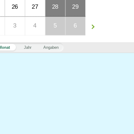
26
27
28
29
3
4
5
6
Monat
Jahr
Angaben