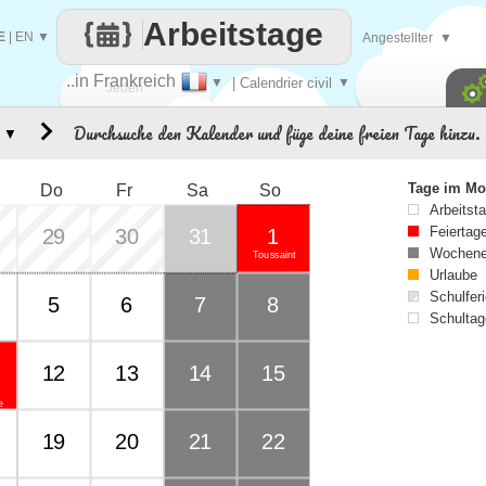
Arbeitstage
E
|
EN
▼
Angestellter
▼
..in Frankreich
▼
| Calendrier civil
▼
Jeden
Durchsuche den Kalender und füge deine freien Tage hinzu.
▼
Tag
Tage im Mo
Do
Fr
Sa
So
Arbeitst
Feiertag
29
30
31
1
Wochene
Toussaint
Urlaube
Schulferi
5
6
7
8
Schultag
12
13
14
15
e
19
20
21
22