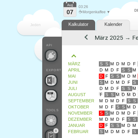
Aug
03:26
D
07
☕
Morgenkaffee ▼
Kalkulator
Kalender
Jeden
Tag
API
MÄRZ
S
S
M
D
M
D
F
APRIL
D
M
D
F
S
S
M
EXPORT
MAI
D
F
S
S
M
D
M
JUNI
S
M
D
M
D
F
S
JULI
D
M
D
F
S
S
M
AUGUST
F
S
S
M
D
M
D
SEPTEMBER
M
D
M
D
F
S
S
OKTOBER
M
D
F
S
S
M
D
TOOLS
NOVEMBER
S
S
M
D
M
D
F
DEZEMBER
M
D
M
D
F
S
S
JANUAR
D
F
S
S
M
D
M
0
FEBRUAR
S
M
D
M
D
F
S