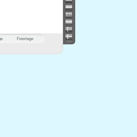
ge
Feiertage
...