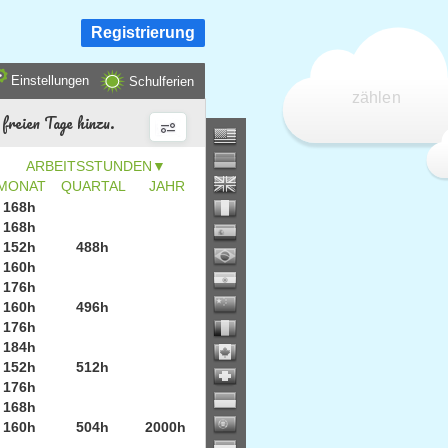
Registrierung
Einstellungen
Schulferien
zählen
freien Tage hinzu.
▼
MONAT
QUARTAL
JAHR
168h
168h
152h
488h
160h
176h
160h
496h
176h
184h
152h
512h
176h
168h
160h
504h
2000h