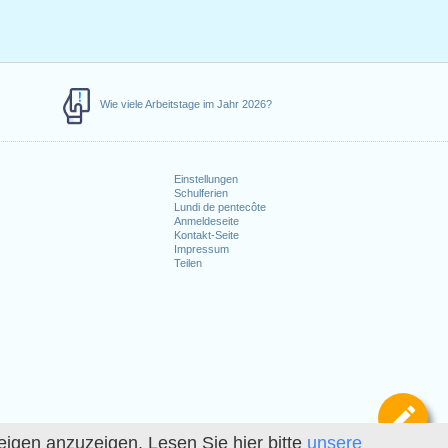
Wie viele Arbeitstage im Jahr 2026?
Einstellungen
Schulferien
Lundi de pentecôte
Anmeldeseite
Kontakt-Seite
Impressum
Teilen
Def
igen anzuzeigen. Lesen Sie hier bitte
unsere