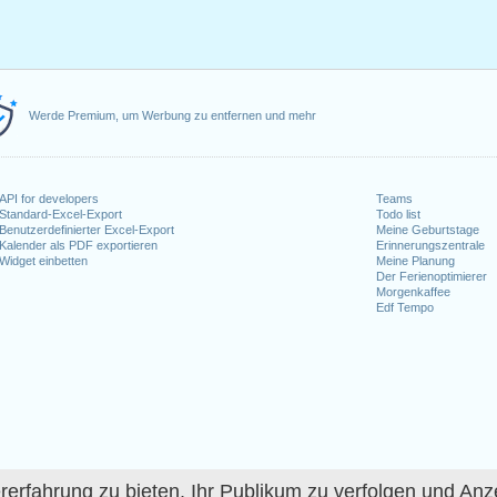
Werde Premium, um Werbung zu entfernen und mehr
API for developers
Teams
Standard-Excel-Export
Todo list
Benutzerdefinierter Excel-Export
Meine Geburtstage
Kalender als PDF exportieren
Erinnerungszentrale
Widget einbetten
Meine Planung
Der Ferienoptimierer
Morgenkaffee
Edf Tempo
fahrung zu bieten, Ihr Publikum zu verfolgen und Anze