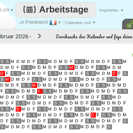
Arbeitstage
E
|
EN
▼
Angestellter
▼
..in Frankreich
▼
| Calendrier civil
▼
Durchsuche den Kalender und füge deine 
▼
S
S
M
D
M
D
F
S
S
M
D
M
D
F
S
S
M
D
M
D
F
S
S
M
D
M
D
F
S
S
M
D
M
D
F
S
S
M
D
M
D
F
S
S
M
D
M
D
F
S
S
M
D
M
D
F
S
S
M
D
M
D
F
S
S
M
D
M
D
F
S
S
M
D
M
D
F
S
S
M
D
M
D
F
S
S
M
D
M
D
F
S
S
M
D
M
D
F
S
S
M
D
M
D
F
S
S
M
D
M
D
F
S
S
M
D
M
D
F
S
S
M
D
M
D
F
S
S
M
D
M
D
F
S
S
M
D
M
D
F
S
S
M
D
M
D
F
S
S
M
D
M
D
F
S
S
M
D
M
D
F
S
S
M
D
M
D
F
S
S
M
D
M
D
F
S
S
M
D
M
D
F
S
S
M
D
M
D
F
S
S
M
D
M
D
F
S
S
M
D
M
D
F
S
S
M
D
M
D
F
S
S
M
D
M
D
F
S
S
M
D
M
D
F
S
S
M
D
M
D
F
S
S
M
D
M
D
F
S
S
M
D
M
D
F
S
S
M
D
M
D
F
S
S
M
D
M
D
F
S
S
M
D
M
D
F
S
S
M
D
M
D
F
S
S
M
D
M
D
F
S