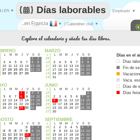
Días laborables
S
|
EN
▼
Empleado
▼
..en Francia
▼
| Calendrier civil
▼
Haz
Explora el calendario y añade tus días libres.
que
EBRERO
MARZO
L
M
M
J
V
S
D
s
L
M
M
J
V
S
D
Días en el 
1
2
09
1
2
Días labo
3
4
5
6
7
8
9
10
3
4
5
6
7
8
9
10
11
12
13
14
15
16
11
10
11
12
13
14
15
16
Fin de s
17
18
19
20
21
22
23
12
17
18
19
20
21
22
23
24
25
26
27
28
13
24
25
26
27
28
29
30
Vacacion
14
31
Vaca. esc
AYO
JUNIO
Días de e
L
M
M
J
V
S
D
s
L
M
M
J
V
S
D
Días feri
1
2
3
4
22
1
5
6
7
8
9
10
11
23
2
3
4
5
6
7
8
12
13
14
15
16
17
18
24
9
10
11
12
13
14
15
19
20
21
22
23
24
25
25
16
17
18
19
20
21
22
26
27
28
29
30
31
26
23
24
25
26
27
28
29
27
30
GOSTO
SEPTIEMBRE
L
M
M
J
V
S
D
s
L
M
M
J
V
S
D
1
2
3
36
1
2
3
4
5
6
7
4
5
6
7
8
9
10
37
8
9
10
11
12
13
14
11
12
13
14
15
16
17
38
15
16
17
18
19
20
21
18
19
20
21
22
23
24
39
22
23
24
25
26
27
28