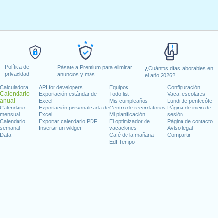
Política de
Pásate a Premium para eliminar
¿Cuántos días laborables en
privacidad
anuncios y más
el año 2026?
Calculadora
API for developers
Equipos
Configuración
Calendario
Exportación estándar de
Todo list
Vaca. escolares
anual
Excel
Mis cumpleaños
Lundi de pentecôte
Calendario
Exportación personalizada de
Centro de recordatorios
Página de inicio de
mensual
Excel
Mi planificación
sesión
Calendario
Exportar calendario PDF
El optimizador de
Página de contacto
semanal
Insertar un widget
vacaciones
Aviso legal
Data
Café de la mañana
Compartir
Edf Tempo