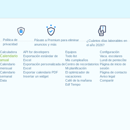
Política de
Pásate a Premium para eliminar
¿Cuántos días laborables en
privacidad
anuncios y más
el año 2026?
Calculadora
API for developers
Equipos
Configuración
Calendario
Exportación estándar de
Todo list
Vaca. escolares
anual
Excel
Mis cumpleaños
Lundi de pentecôte
Calendario
Exportación personalizada de
Centro de recordatorios
Página de inicio de
mensual
Excel
Mi planificación
sesión
Calendario
Exportar calendario PDF
El optimizador de
Página de contacto
semanal
Insertar un widget
vacaciones
Aviso legal
Data
Café de la mañana
Compartir
Edf Tempo