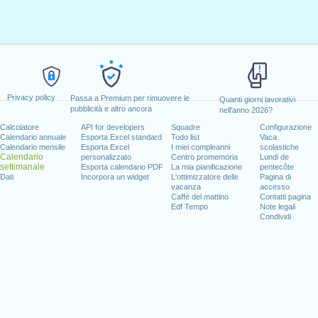
Privacy policy
Passa a Premium per rimuovere le
Quanti giorni lavorativi
pubblicità e altro ancora
nell'anno 2026?
Calcolatore
API for developers
Squadre
Configurazione
Calendario annuale
Esporta Excel standard
Todo list
Vaca.
Calendario mensile
Esporta Excel
I miei compleanni
scolastiche
Calendario
personalizzato
Centro promemoria
Lundi de
settimanale
Esporta calendario PDF
La mia pianificazione
pentecôte
Dati
Incorpora un widget
L'ottimizzatore delle
Pagina di
vacanza
accesso
Caffè del mattino
Contatti pagina
Edf Tempo
Note legali
Condividi