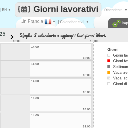
Giorni lavorativi
|
EN
▼
Dipendente
▼
..in Francia
▼
| Calendrier civil
▼
Imp
Fai
Sfoglia il calendario e aggiungi i tuoi giorni liberi.
contare
13:00
18:00
14:00
Giorni
Giorni la
18:00
Giorni fe
14:00
Settiman
Vacanze
18:00
Vaca. sc
14:00
Giorni di
18:00
14:00
18:00
14:00
18:00