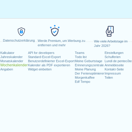
Datenschutzerklärung
Werde Premium, um Werbung zu
Wie viele Arbeitstage im
entfernen und mehr
Jahr 2026?
Kalkulator
API for developers
Teams
Einstellungen
Jahreskalender
Standard-Excel-Export
Todo list
Schulferien
Monatskalender
Benutzerdefinierter Excel-Export
Meine Geburtstage
Lundi de pentecôte
Wochenkalender
Kalender als PDF exportieren
Erinnerungszentrale
Anmeldeseite
Angaben
Widget einbetten
Meine Planung
Kontakt-Seite
Der Ferienoptimierer
Impressum
Morgenkaffee
Teilen
Edf Tempo