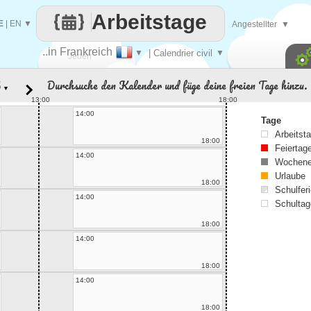
Arbeitstage
E
|
EN
▼
Angestellter
▼
..in Frankreich
▼
| Calendrier civil
▼
Jeden
Durchsuche den Kalender und füge deine freien Tage hinzu.
▼
Tag
13:00
18:00
14:00
Tage
Arbeitst
18:00
Feiertag
14:00
Wochene
Urlaube
18:00
Schulferi
14:00
Schultag
18:00
14:00
18:00
14:00
18:00