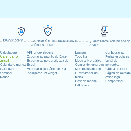
Privacy policy
Torne-se Premium para remover
Quantos dias úteis no ano de
anúncios e mais
2026?
Calculadora
API for developers
Equipes
Configuração
Calendário
Exportação padrão do Excel
Todo list
Férias escolares
anual
Exportação personalizada do
Meus aniversários
Lundi de
Calendário mensal
Excel
Central de lembretes
pentecôte
Calendário
Exportar calendário em PDF
Meu planejamento
Página de login
semanal
Incorporar um widget
O otimizador de
Página de contato
Dados
férias
Aviso legal
Café da manhã
Compartilhar
Edf Tempo