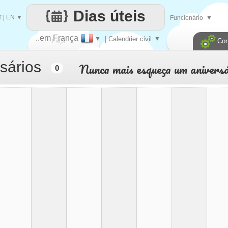
Dias úteis
T
|
EN
▼
Funcionário
▼
..em França
▼
| Calendrier civil
▼
Con
Faça
sários
Nunca mais esqueça um aniversá
0
cada