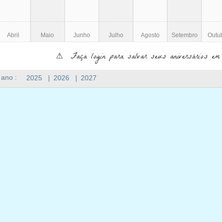
Abril
Maio
Junho
Julho
Agosto
Setembro
Outu
⚠ Faça login para salvar seus aniversários em
 ano :
2025
|
2026
|
2027