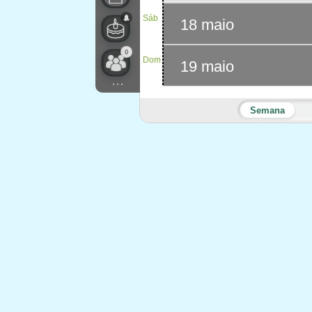
Sáb
18 maio
0
Dom
19 maio
...
Semana