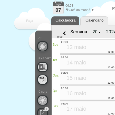
ago
06:53
P
07
☕
Café da manhã ▼
Calculadora
Calendário
Faça
Semana
▼
cada
8:00
API
08:00
Seg
13 maio
12:00
08:00
EXPORT
Ter
14 maio
12:00
08:00
Qua
15 maio
12:00
08:00
Qui
16 maio
ÚTEIS
12:00
08:00
Sex
17 maio
0
12:00