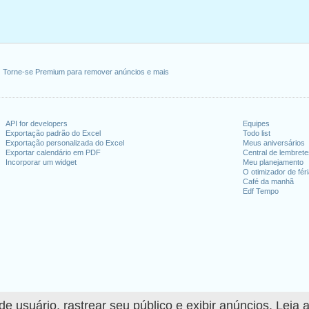
Torne-se Premium para remover anúncios e mais
API for developers
Equipes
Exportação padrão do Excel
Todo list
Exportação personalizada do Excel
Meus aniversários
Exportar calendário em PDF
Central de lembret
Incorporar um widget
Meu planejamento
O otimizador de fér
Café da manhã
Edf Tempo
 usuário, rastrear seu público e exibir anúncios. Leia