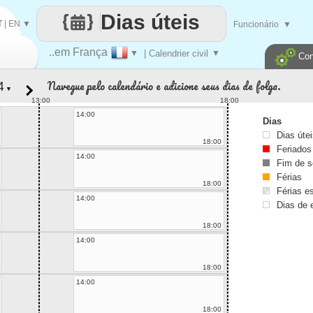
Dias úteis
T
|
EN
▼
Funcionário
▼
..em França
▼
| Calendrier civil
▼
Con
Navegue pelo calendário e adicione seus dias de folga.
▼
13:00
18:00
14:00
Dias
Dias úte
18:00
Feriados
14:00
Fim de 
Férias
18:00
Férias es
14:00
Dias de 
18:00
14:00
18:00
14:00
18:00