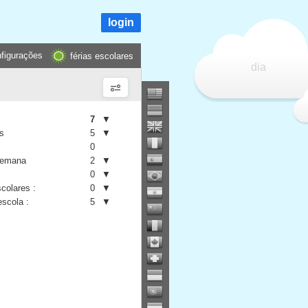
login
figurações
férias escolares
dia
7
▼
is
5
▼
0
semana
2
▼
0
▼
colares :
0
▼
escola :
5
▼