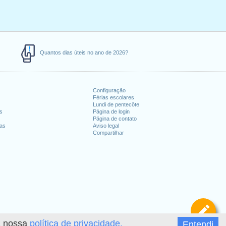
Quantos dias úteis no ano de 2026?
Configuração
Férias escolares
Lundi de pentecôte
es
Página de login
Página de contato
ias
Aviso legal
Compartilhar
De
 a nossa
política de privacidade.
Entendi