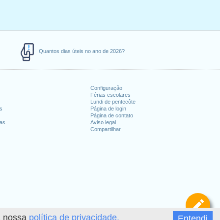
Quantos dias úteis no ano de 2026?
Configuração
Férias escolares
Lundi de pentecôte
es
Página de login
Página de contato
ias
Aviso legal
Compartilhar
De
 a nossa
política de privacidade.
Entendi