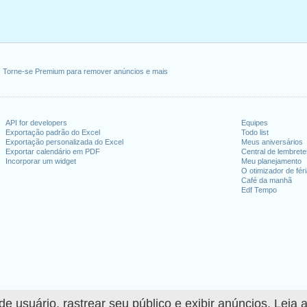
Torne-se Premium para remover anúncios e mais
API for developers
Equipes
Exportação padrão do Excel
Todo list
Exportação personalizada do Excel
Meus aniversários
Exportar calendário em PDF
Central de lembret
Incorporar um widget
Meu planejamento
O otimizador de fér
Café da manhã
Edf Tempo
 usuário, rastrear seu público e exibir anúncios. Leia