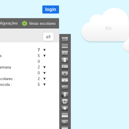
login
figurações
férias escolares
dia
7
▼
is
5
▼
0
semana
2
▼
0
▼
colares :
2
▼
escola :
5
▼