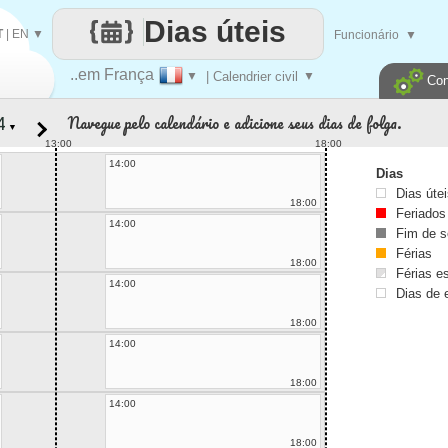
Dias úteis
T
|
EN
▼
Funcionário
▼
..em França
▼
| Calendrier civil
▼
Con
Navegue pelo calendário e adicione seus dias de folga.
▼
13:00
18:00
14:00
Dias
Dias úte
18:00
Feriados
14:00
Fim de 
Férias
18:00
Férias es
14:00
Dias de 
18:00
14:00
18:00
14:00
18:00