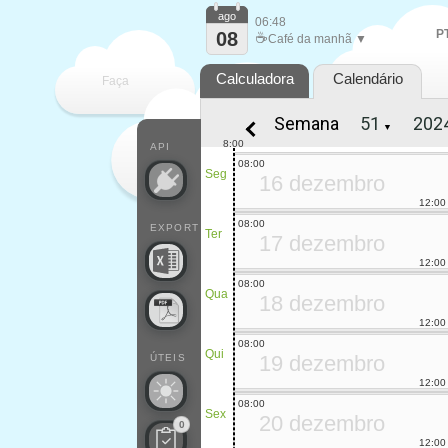
ago
06:48
P
08
☕
Café da manhã ▼
Calculadora
Calendário
Faça
Semana
▼
cada
8:00
API
08:00
Seg
16 dezembro
12:00
08:00
EXPORT
Ter
17 dezembro
12:00
08:00
Qua
18 dezembro
12:00
08:00
Qui
19 dezembro
ÚTEIS
12:00
08:00
Sex
20 dezembro
0
12:00