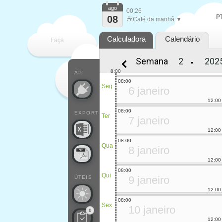
ago
00:26
P
08
☕
Café da manhã ▼
Calculadora
Calendário
Faça
Semana
▼
cada
8:00
API
08:00
Seg
6 janeiro
12:00
08:00
EXPORT
Ter
7 janeiro
12:00
08:00
Qua
8 janeiro
12:00
08:00
Qui
9 janeiro
ÚTEIS
12:00
08:00
Sex
10 janeiro
0
12:00