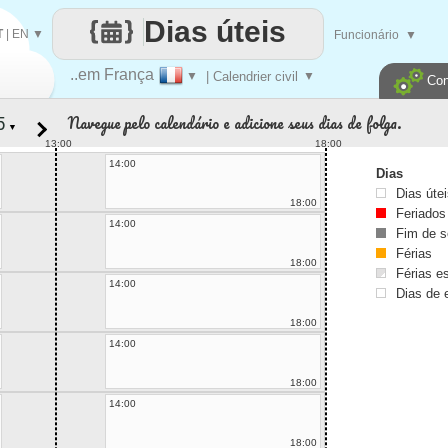
Dias úteis
T
|
EN
▼
Funcionário
▼
..em França
▼
| Calendrier civil
▼
Con
Navegue pelo calendário e adicione seus dias de folga.
▼
13:00
18:00
14:00
Dias
Dias úte
18:00
Feriados
14:00
Fim de 
Férias
18:00
Férias es
14:00
Dias de 
18:00
14:00
18:00
14:00
18:00