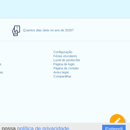
Quantos dias úteis no ano de 2026?
Configuração
Férias escolares
Lundi de pentecôte
es
Página de login
Página de contato
ias
Aviso legal
Compartilhar
De
 a nossa
política de privacidade.
Entendi