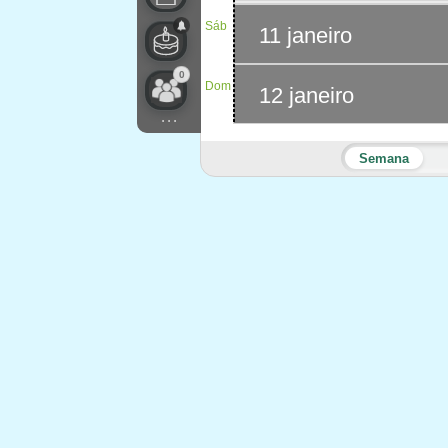
Sáb
11 janeiro
0
Dom
12 janeiro
...
Semana