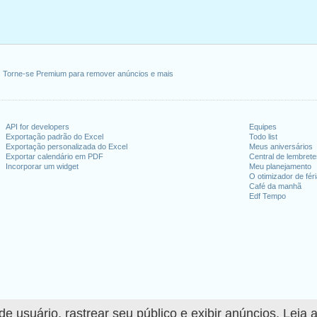
Torne-se Premium para remover anúncios e mais
API for developers
Equipes
Exportação padrão do Excel
Todo list
Exportação personalizada do Excel
Meus aniversários
Exportar calendário em PDF
Central de lembret
Incorporar um widget
Meu planejamento
O otimizador de fér
Café da manhã
Edf Tempo
 usuário, rastrear seu público e exibir anúncios. Leia