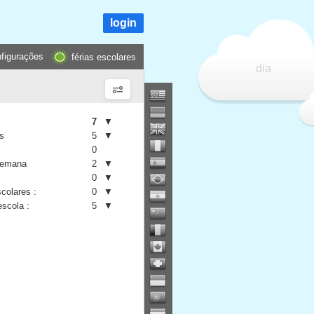
login
figurações
férias escolares
dia
7
▼
is
5
▼
0
semana
2
▼
0
▼
colares :
0
▼
escola :
5
▼