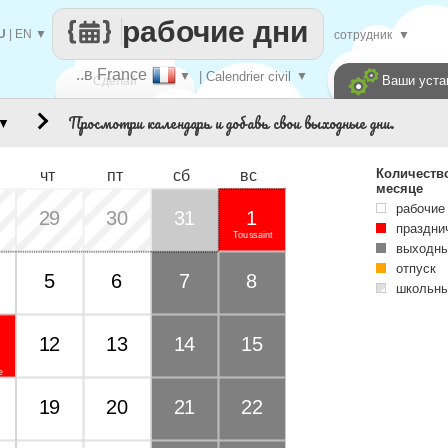
рабочие дни
U
|
EN
▼
сотрудник
▼
..в France
▼
| Calendrier civil
▼
Ваши уста
Сделай
Просмотри календарь и добавь свои выходные дни.
▼
каждый
Количеств
чт
пт
сб
вс
месяце
рабочие
29
30
31
1
праздни
Toussaint
выходны
отпуск
5
6
7
8
школьны
Days of 
12
13
14
15
e
19
20
21
22