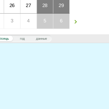
26
27
28
29
3
4
5
6
ісяць
год
данные