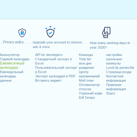
Privacy policy
Upgrade your account to remove
How many working days in
ads & more
year 2026?
Калькулятор
API for developers
Команды
настройки
Годовой календарь
Стандартный экспорт в
Todo list
школьные
Ежемесячный
Excel
мои дни
каникулы
календарь
Пользовательский экспорт
рождения
Lundi de pentecôte
Еженедельный
в Excel
Центр
Страница входа
календарь
Экспорт календаря в PDF
напоминаний
Контактная
данные
Вставить виджет
Мой план
информация
Оптимизатор
Правовая
отпуска
информация
Утренний кофе
Share
Edf Tempo