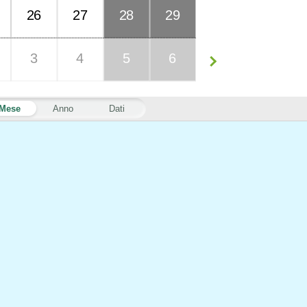
26
27
28
29
3
4
5
6
Mese
Anno
Dati