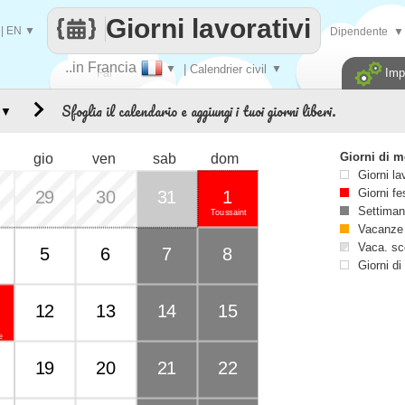
Giorni lavorativi
|
EN
▼
Dipendente
▼
..in Francia
▼
| Calendrier civil
▼
Imp
Fai
Sfoglia il calendario e aggiungi i tuoi giorni liberi.
▼
contare
Giorni di 
gio
ven
sab
dom
Giorni la
Giorni fe
29
30
31
1
Settiman
Toussaint
Vacanze
Vaca. sc
5
6
7
8
Giorni di
12
13
14
15
e
19
20
21
22