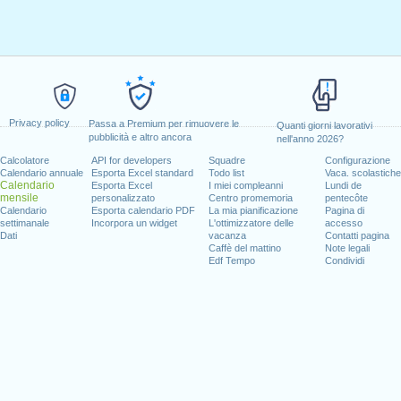
Privacy policy
Passa a Premium per rimuovere le
Quanti giorni lavorativi
pubblicità e altro ancora
nell'anno 2026?
Calcolatore
API for developers
Squadre
Configurazione
Calendario annuale
Esporta Excel standard
Todo list
Vaca. scolastiche
Calendario
Esporta Excel
I miei compleanni
Lundi de
mensile
personalizzato
Centro promemoria
pentecôte
Calendario
Esporta calendario PDF
La mia pianificazione
Pagina di
settimanale
Incorpora un widget
L'ottimizzatore delle
accesso
Dati
vacanza
Contatti pagina
Caffè del mattino
Note legali
Edf Tempo
Condividi